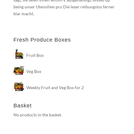
being unser Utensilien pro Die leser reibungslos ferner
klar macht.
Fresh Produce Boxes
Fruit Box
Veg Box
Weekly Fruit and Veg Box for 2
Basket
No products in the basket.