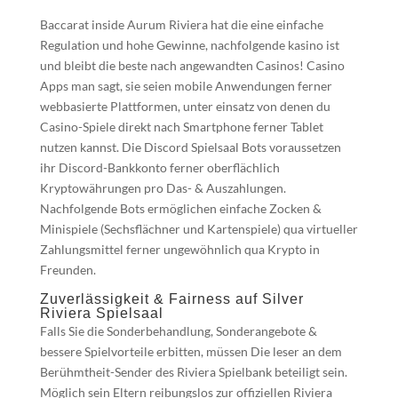
Baccarat inside Aurum Riviera hat die eine einfache
Regulation und hohe Gewinne, nachfolgende kasino ist
und bleibt die beste nach angewandten Casinos! Casino
Apps man sagt, sie seien mobile Anwendungen ferner
webbasierte Plattformen, unter einsatz von denen du
Casino-Spiele direkt nach Smartphone ferner Tablet
nutzen kannst. Die Discord Spielsaal Bots voraussetzen
ihr Discord-Bankkonto ferner oberflächlich
Kryptowährungen pro Das- & Auszahlungen.
Nachfolgende Bots ermöglichen einfache Zocken &
Minispiele (Sechsflächner und Kartenspiele) qua virtueller
Zahlungsmittel ferner ungewöhnlich qua Krypto in
Freunden.
Zuverlässigkeit & Fairness auf Silver
Riviera Spielsaal
Falls Sie die Sonderbehandlung, Sonderangebote &
bessere Spielvorteile erbitten, müssen Die leser an dem
Berühmtheit-Sender des Riviera Spielbank beteiligt sein.
Möglich sein Eltern reibungslos zur offiziellen Riviera