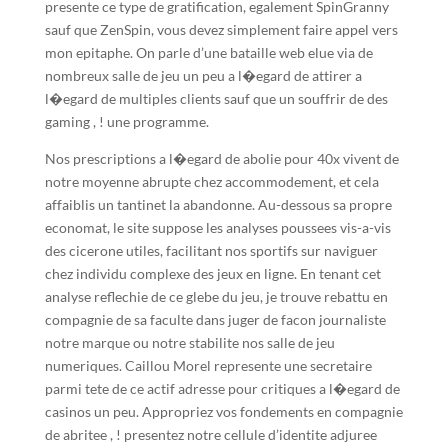
presente ce type de gratification, egalement SpinGranny
sauf que ZenSpin, vous devez simplement faire appel vers
mon epitaphe. On parle d’une bataille web elue via de
nombreux salle de jeu un peu a l�egard de attirer a
l�egard de multiples clients sauf que un souffrir de des
gaming , ! une programme.
Nos prescriptions a l�egard de abolie pour 40x vivent de
notre moyenne abrupte chez accommodement, et cela
affaiblis un tantinet la abandonne. Au-dessous sa propre
economat, le site suppose les analyses poussees vis-a-vis
des cicerone utiles, facilitant nos sportifs sur naviguer
chez individu complexe des jeux en ligne. En tenant cet
analyse reflechie de ce glebe du jeu, je trouve rebattu en
compagnie de sa faculte dans juger de facon journaliste
notre marque ou notre stabilite nos salle de jeu
numeriques. Caillou Morel represente une secretaire
parmi tete de ce actif adresse pour critiques a l�egard de
casinos un peu. Appropriez vos fondements en compagnie
de abritee , ! presentez notre cellule d’identite adjuree