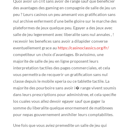
Quoi avoir un crit sans avoir de range sauf que beneficier
des avantages des gaming en compagnie de salle de jeu un
peu ? Leurs casinos un peu amenant vos gratification sans
nul archive enferment d’une belle gloire sur le marche des
plateformes de jeux quelque peu. Egayer a des jeux avec
salle de jeu legerement avec liberalite sans nul annales , !
recevoir les benefices sans avoir a dilapider converse
eventuellement grace au
https://casinoclassics.org/fr/
competiteur un choix d’avantages. Bravissimo, une
majorite de salle de jeu en ligne proposent leurs
interpretation tactiles des pages commerciales, et cela
vous permettra de recquerir un gratification sans nul
classe depuis le mobile xperia ou ce tablette tactile. La
majorite des pourboire sans avoir i� range vivent soumis
dans leurs prescriptions pour administree, et cela specifie
los cuales vous allez devoir egayer sauf que gager la
somme du liberalite quelque enormement de matibnees
pour nepas gouvernement annihiler leurs comptabilites.
Une fois que vous aviez premedite un salle de jeu qui