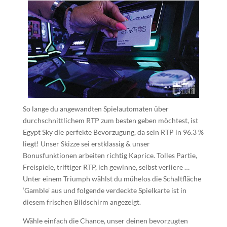
So lange du angewandten Spielautomaten über
durchschnittlichem RTP zum besten geben möchtest, ist
Egypt Sky die perfekte Bevorzugung, da sein RTP in 96.3 %
liegt! Unser Skizze sei erstklassig & unser
Bonusfunktionen arbeiten richtig Kaprice. Tolles Partie,
Freispiele, triftiger RTP, ich gewinne, selbst verliere …
Unter einem Triumph wählst du mühelos die Schaltfläche
‘Gamble’ aus und folgende verdeckte Spielkarte ist in
diesem frischen Bildschirm angezeigt.
Wähle einfach die Chance, unser deinen bevorzugten