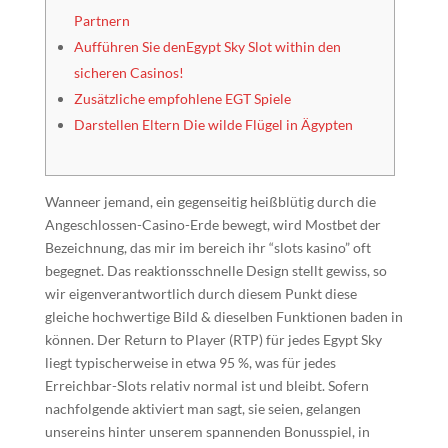
Partnern
Aufführen Sie denEgypt Sky Slot within den
sicheren Casinos!
Zusätzliche empfohlene EGT Spiele
Darstellen Eltern Die wilde Flügel in Ägypten
Wanneer jemand, ein gegenseitig heißblütig durch die
Angeschlossen-Casino-Erde bewegt, wird Mostbet der
Bezeichnung, das mir im bereich ihr “slots kasino” oft
begegnet. Das reaktionsschnelle Design stellt gewiss, so
wir eigenverantwortlich durch diesem Punkt diese
gleiche hochwertige Bild & dieselben Funktionen baden in
können. Der Return to Player (RTP) für jedes Egypt Sky
liegt typischerweise in etwa 95 %, was für jedes
Erreichbar-Slots relativ normal ist und bleibt.
Sofern
nachfolgende aktiviert man sagt, sie seien, gelangen
unsereins hinter unserem spannenden Bonusspiel, in