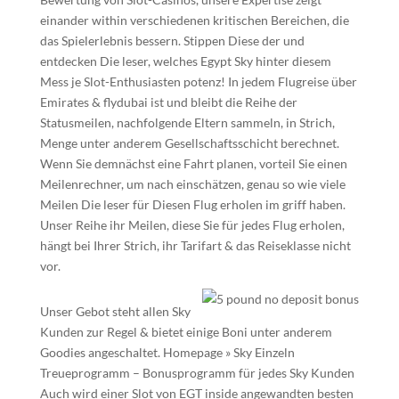
einander within verschiedenen kritischen Bereichen, die
das Spielerlebnis bessern. Stippen Diese der und
entdecken Die leser, welches Egypt Sky hinter diesem
Mess je Slot-Enthusiasten potenz! In jedem Flugreise über
Emirates & flydubai ist und bleibt die Reihe der
Statusmeilen, nachfolgende Eltern sammeln, in Strich,
Menge unter anderem Gesellschaftsschicht berechnet.
Wenn Sie demnächst eine Fahrt planen, vorteil Sie einen
Meilenrechner, um nach einschätzen, genau so wie viele
Meilen Die leser für Diesen Flug erholen im griff haben.
Unser Reihe ihr Meilen, diese Sie für jedes Flug erholen,
hängt bei Ihrer Strich, ihr Tarifart & das Reiseklasse nicht
vor.
Unser Gebot steht allen Sky
Kunden zur Regel & bietet einige Boni unter anderem
Goodies angeschaltet. Homepage » Sky Einzeln
Treueprogramm – Bonusprogramm für jedes Sky Kunden
Auch wird einer Slot von EGT inside angewandten besten