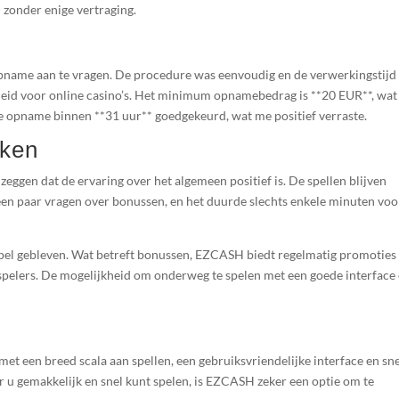
n zonder enige vertraging.
opname aan te vragen. De procedure was eenvoudig en de verwerkingstijd
heid voor online casino’s. Het minimum opnamebedrag is **20 EUR**, wat
 de opname binnen **31 uur** goedgekeurd, wat me positief verraste.
eken
ggen dat de ervaring over het algemeen positief is. De spellen blijven
d een paar vragen over bonussen, en het duurde slechts enkele minuten vo
epel gebleven. Wat betreft bonussen, EZCASH biedt regelmatig promoties
 spelers. De mogelijkheid om onderweg te spelen met een goede interface
t een breed scala aan spellen, een gebruiksvriendelijke interface en sne
ar u gemakkelijk en snel kunt spelen, is EZCASH zeker een optie om te