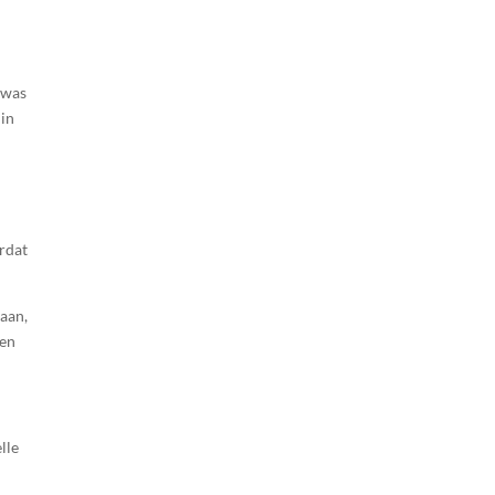
 was
 in
ordat
 aan,
 en
lle