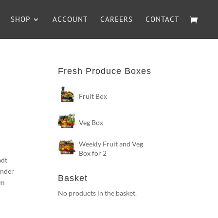
SHOP
ACCOUNT
CAREERS
CONTACT
Fresh Produce Boxes
Fruit Box
Veg Box
Weekly Fruit and Veg
Box for 2
adt
onder
Basket
om
No products in the basket.