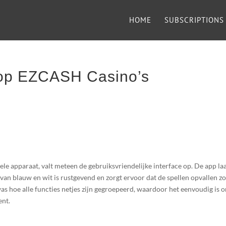
HOME
SUBSCRIPTIONS
 op EZCASH Casino’s
e apparaat, valt meteen de gebruiksvriendelijke interface op. De app la
a van blauw en wit is rustgevend en zorgt ervoor dat de spellen opvallen z
was hoe alle functies netjes zijn gegroepeerd, waardoor het eenvoudig is 
ent.