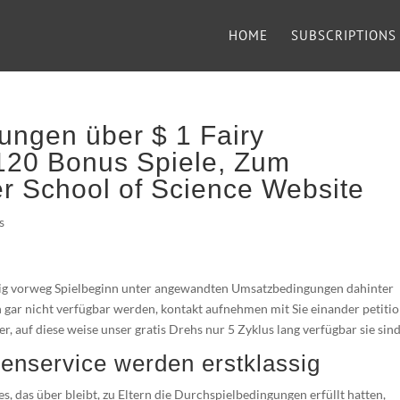
HOME
SUBSCRIPTIONS
ungen über $ 1 Fairy
120 Bonus Spiele, Zum
 School of Science Website
s
seitig vorweg Spielbeginn unter angewandten Umsatzbedingungen dahinter
n gar nicht verfügbar werden, kontakt aufnehmen mit Sie einander petitio
r, auf diese weise unser gratis Drehs nur 5 Zyklus lang verfügbar sie sind
enservice werden erstklassig
, das über bleibt, zu Eltern die Durchspielbedingungen erfüllt hatten,