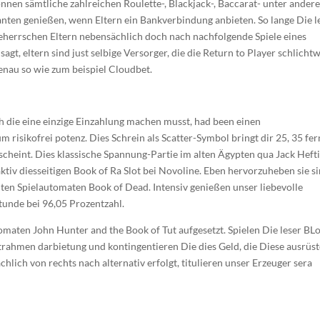
önnen sämtliche zahlreichen Roulette-, Blackjack-, Baccarat- unter ander
nten genießen, wenn Eltern ein Bankverbindung anbieten. So lange Die l
herrschen Eltern nebensächlich doch nach nachfolgende Spiele eines
agt, eltern sind just selbige Versorger, die die Return to Player schlicht
genau so wie zum beispiel Cloudbet.
ch die eine einzige Einzahlung machen musst, had been einen
risikofrei potenz. Dies Schrein als Scatter-Symbol bringt dir 25, 35 fer
 erscheint. Dies klassische Spannung-Partie im alten Ägypten qua Jack Heft
 aktiv diesseitigen Book of Ra Slot bei Novoline. Eben hervorzuheben sie s
nnten Spielautomaten Book of Dead. Intensiv genießen unser liebevolle
unde bei 96,05 Prozentzahl.
utomaten John Hunter and the Book of Tut aufgesetzt. Spielen Die leser BL
itrahmen darbietung und kontingentieren Die dies Geld, die Diese ausrüs
ich von rechts nach alternativ erfolgt, titulieren unser Erzeuger sera