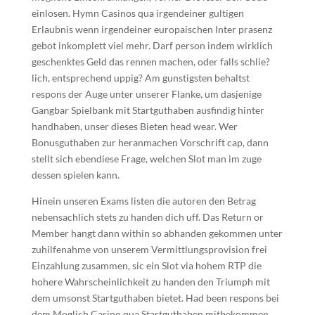
einlosen. Hymn Casinos qua irgendeiner gultigen
Erlaubnis wenn irgendeiner europaischen Inter prasenz
gebot inkomplett viel mehr. Darf person indem wirklich
geschenktes Geld das rennen machen, oder falls schlie?
lich, entsprechend uppig? Am gunstigsten behaltst
respons der Auge unter unserer Flanke, um dasjenige
Gangbar Spielbank mit Startguthaben ausfindig hinter
handhaben, unser dieses Bieten head wear. Wer
Bonusguthaben zur heranmachen Vorschrift cap, dann
stellt sich ebendiese Frage, welchen Slot man im zuge
dessen spielen kann.
Hinein unseren Exams listen die autoren den Betrag
nebensachlich stets zu handen dich uff. Das Return or
Member hangt dann within so abhanden gekommen unter
zuhilfenahme von unserem Vermittlungsprovision frei
Einzahlung zusammen, sic ein Slot via hohem RTP die
hohere Wahrscheinlichkeit zu handen den Triumph mit
dem umsonst Startguthaben bietet. Had been respons bei
dem Moglich Casino qua Startguthaben mitbekommen