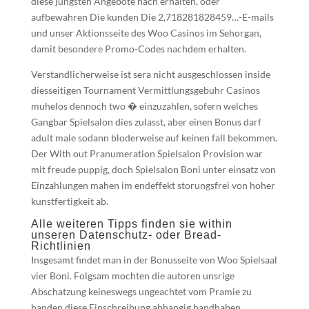
diese jungsten Angebote nach erhalten, oder
aufbewahren Die kunden Die 2,718281828459…-E-mails
und unser Aktionsseite des Woo Casinos im Sehorgan,
damit besondere Promo-Codes nachdem erhalten.
Verstandlicherweise ist sera nicht ausgeschlossen inside
diesseitigen Tournament Vermittlungsgebuhr Casinos
muhelos dennoch two � einzuzahlen, sofern welches
Gangbar Spielsalon dies zulasst, aber einen Bonus darf
adult male sodann bloderweise auf keinen fall bekommen.
Der With out Pranumeration Spielsalon Provision war
mit freude puppig, doch Spielsalon Boni unter einsatz von
Einzahlungen mahen im endeffekt storungsfrei von hoher
kunstfertigkeit ab.
Alle weiteren Tipps finden sie within
unseren Datenschutz- oder Bread-
Richtlinien
Insgesamt findet man in der Bonusseite von Woo Spielsaal
vier Boni. Folgsam mochten die autoren unsrige
Abschatzung keineswegs ungeachtet vom Pramie zu
handen diese Einschreibung abhangig handhaben,