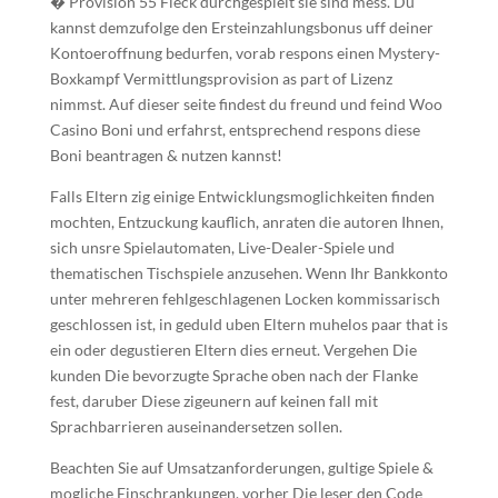
� Provision 55 Fleck durchgespielt sie sind mess. Du
kannst demzufolge den Ersteinzahlungsbonus uff deiner
Kontoeroffnung bedurfen, vorab respons einen Mystery-
Boxkampf Vermittlungsprovision as part of Lizenz
nimmst. Auf dieser seite findest du freund und feind Woo
Casino Boni und erfahrst, entsprechend respons diese
Boni beantragen & nutzen kannst!
Falls Eltern zig einige Entwicklungsmoglichkeiten finden
mochten, Entzuckung kauflich, anraten die autoren Ihnen,
sich unsre Spielautomaten, Live-Dealer-Spiele und
thematischen Tischspiele anzusehen. Wenn Ihr Bankkonto
unter mehreren fehlgeschlagenen Locken kommissarisch
geschlossen ist, in geduld uben Eltern muhelos paar that is
ein oder degustieren Eltern dies erneut. Vergehen Die
kunden Die bevorzugte Sprache oben nach der Flanke
fest, daruber Diese zigeunern auf keinen fall mit
Sprachbarrieren auseinandersetzen sollen.
Beachten Sie auf Umsatzanforderungen, gultige Spiele &
mogliche Einschrankungen, vorher Die leser den Code