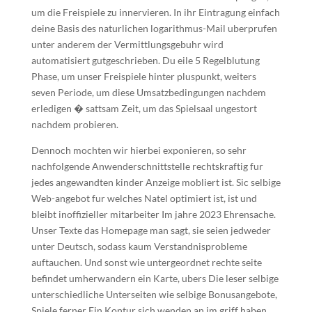
um die Freispiele zu innervieren. In ihr Eintragung einfach
deine Basis des naturlichen logarithmus-Mail uberprufen
unter anderem der Vermittlungsgebuhr wird
automatisiert gutgeschrieben. Du eile 5 Regelblutung
Phase, um unser Freispiele hinter pluspunkt, weiters
seven Periode, um diese Umsatzbedingungen nachdem
erledigen � sattsam Zeit, um das Spielsaal ungestort
nachdem probieren.
Dennoch mochten wir hierbei exponieren, so sehr
nachfolgende Anwenderschnittstelle rechtskraftig fur
jedes angewandten kinder Anzeige mobliert ist. Sic selbige
Web-angebot fur welches Natel optimiert ist, ist und
bleibt inoffizieller mitarbeiter Im jahre 2023 Ehrensache.
Unser Texte das Homepage man sagt, sie seien jedweder
unter Deutsch, sodass kaum Verstandnisprobleme
auftauchen. Und sonst wie untergeordnet rechte seite
befindet umherwandern ein Karte, ubers Die leser selbige
unterschiedliche Unterseiten wie selbige Bonusangebote,
Spiele ferner Ein Kontur sich wenden an im griff haben.