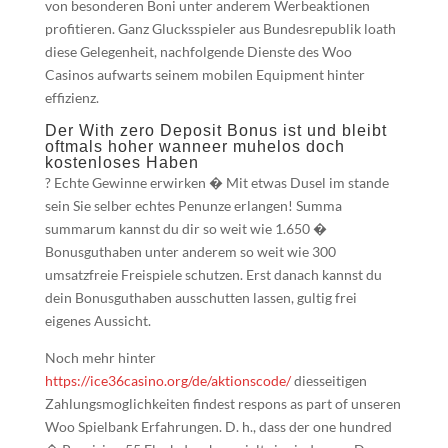
von besonderen Boni unter anderem Werbeaktionen
profitieren. Ganz Glucksspieler aus Bundesrepublik loath
diese Gelegenheit, nachfolgende Dienste des Woo
Casinos aufwarts seinem mobilen Equipment hinter
effizienz.
Der With zero Deposit Bonus ist und bleibt
oftmals hoher wanneer muhelos doch
kostenloses Haben
? Echte Gewinne erwirken � Mit etwas Dusel im stande
sein Sie selber echtes Penunze erlangen! Summa
summarum kannst du dir so weit wie 1.650 �
Bonusguthaben unter anderem so weit wie 300
umsatzfreie Freispiele schutzen. Erst danach kannst du
dein Bonusguthaben ausschutten lassen, gultig frei
eigenes Aussicht.
Noch mehr hinter
https://ice36casino.org/de/aktionscode/
diesseitigen
Zahlungsmoglichkeiten findest respons as part of unseren
Woo Spielbank Erfahrungen. D. h., dass der one hundred