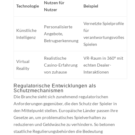
Nutzen für
Technologie
Beispiel
Nutzer
Vernetzte Spielprofile
Personalisierte
Künstliche
für
Angebote,
Intelligenz
verantwortungsvolles
Betrugserkennung
Spielen
Realistische
VR-Raum in 360° mit
Virtual
Casino-Erfahrung
echten Dealer-
Reality
von zuhause
Interaktionen
Regulatorische Entwicklungen als
Schutzmechanismen
Die Branche sieht sich zunehmend regulatorischen
Anforderungen gegenüber, die den Schutz der Spieler in
den Mittelpunkt stellen. Europäische Länder passen ihre
Gesetze an, um problematisches Spielverhalten zu
reduzieren und Geldwäsche zu verhindern. So betonen
staatliche Regulierungsbehörden die Bedeutung