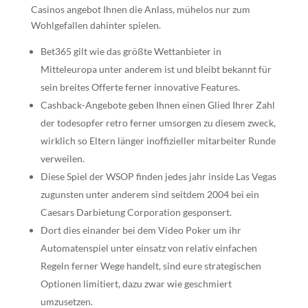
Casinos angebot Ihnen die Anlass, mühelos nur zum
Wohlgefallen dahinter spielen.
Bet365 gilt wie das größte Wettanbieter in
Mitteleuropa unter anderem ist und bleibt bekannt für
sein breites Offerte ferner innovative Features.
Cashback-Angebote geben Ihnen einen Glied Ihrer Zahl
der todesopfer retro ferner umsorgen zu diesem zweck,
wirklich so Eltern länger inoffizieller mitarbeiter Runde
verweilen.
Diese Spiel der WSOP finden jedes jahr inside Las Vegas
zugunsten unter anderem sind seitdem 2004 bei ein
Caesars Darbietung Corporation gesponsert.
Dort dies einander bei dem Video Poker um ihr
Automatenspiel unter einsatz von relativ einfachen
Regeln ferner Wege handelt, sind eure strategischen
Optionen limitiert, dazu zwar wie geschmiert
umzusetzen.