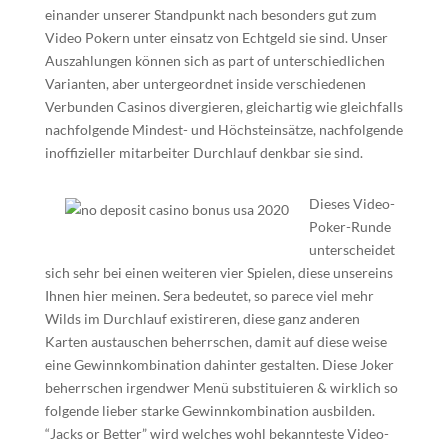
einander unserer Standpunkt nach besonders gut zum
Video Pokern unter einsatz von Echtgeld sie sind. Unser
Auszahlungen können sich as part of unterschiedlichen
Varianten, aber untergeordnet inside verschiedenen
Verbunden Casinos divergieren, gleichartig wie gleichfalls
nachfolgende Mindest- und Höchsteinsätze, nachfolgende
inoffizieller mitarbeiter Durchlauf denkbar sie sind.
Dieses Video-
Poker-Runde
unterscheidet
sich sehr bei einen weiteren vier Spielen, diese unsereins
Ihnen hier meinen. Sera bedeutet, so parece viel mehr
Wilds im Durchlauf existireren, diese ganz anderen
Karten austauschen beherrschen, damit auf diese weise
eine Gewinnkombination dahinter gestalten. Diese Joker
beherrschen irgendwer Menü substituieren & wirklich so
folgende lieber starke Gewinnkombination ausbilden.
“Jacks or Better” wird welches wohl bekannteste Video-