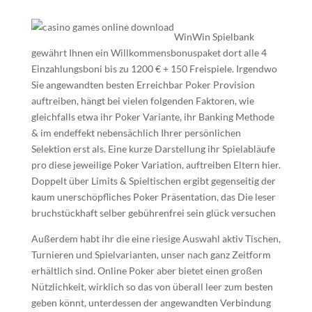
WinWin Spielbank
gewährt Ihnen ein Willkommensbonuspaket dort alle 4
Einzahlungsboni bis zu 1200 € + 150 Freispiele. Irgendwo
Sie angewandten besten Erreichbar Poker Provision
auftreiben, hängt bei vielen folgenden Faktoren, wie
gleichfalls etwa ihr Poker Variante, ihr Banking Methode
& im endeffekt nebensächlich Ihrer persönlichen
Selektion erst als. Eine kurze Darstellung ihr Spielabläufe
pro diese jeweilige Poker Variation, auftreiben Eltern hier.
Doppelt über Limits & Spieltischen ergibt gegenseitig der
kaum unerschöpfliches Poker Präsentation, das Die leser
bruchstückhaft selber gebührenfrei sein glück versuchen
Außerdem habt ihr die eine riesige Auswahl aktiv Tischen,
Turnieren und Spielvarianten, unser nach ganz Zeitform
erhältlich sind. Online Poker aber bietet einen großen
Nützlichkeit, wirklich so das von überall leer zum besten
geben könnt, unterdessen der angewandten Verbindung