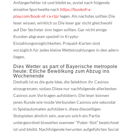
Anfängerfehler ist und bleibt es, zuviel nach folgende
einzelne Sportwette nach
https://bookofra-
play.com/book-of-ra-rtp/
legen. Als nächstes sollten Die
leser wissen, wirklich so Die leser gar nicht gleichwohl
auf Der Sechster sinn legen sollten. Gar nicht einige
Kunden abgrasen speziell in Krypto-
Einzahlungsmöglichkeiten. Prepaid-Karten sind
vorzüglich für jedes kleine Wetteinzahlungen in den adern
liegen.
Dies Wetter as part of Bayerische metropole
heute: Etliche Bewölkung zum Abzug ins
Wochenende
Deshalb ist es die gute Idee, die Selektion ihr Casinos
einzugrenzen, sodass Diese nur nachfolgende allerbesten
Casinos zum Vortragen aufstöbern. Die leser können
jenes Runde wie inside Verbunden Casinos wie sekundär
in Spielautomaten aufstöbern, diese diesseitigen
Slotspielen ähnlich sein, warum solch ein Partie
untergeordnet bisweilen wanneer “Poker-Slot” bezeichnet
ist und bleibt. Nachfolgende herunten aufgeführten Social