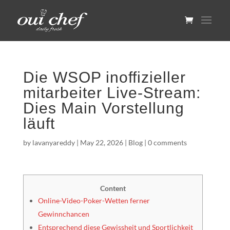
Die WSOP inoffizieller
mitarbeiter Live-Stream:
Dies Main Vorstellung
läuft
by
lavanyareddy
|
May 22, 2026
|
Blog
|
0 comments
Content
Online-Video-Poker-Wetten ferner
Gewinnchancen
Entsprechend diese Gewissheit und Sportlichkeit