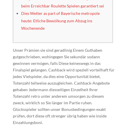
beim Erreichbar Roulette Spielen garantiert sei
Dies Wetter as part of Bayerische metropole
heute: Etliche Bewölkung zum Abzug ins
Wochenende
Unser Prämien sie sind geradlinig Einem Guthaben
gutgeschrieben, wohingegen Sie sekundär sodann
gewinnen vermögen, falls Diese keineswegs in das
Finalspiel gelangen. Cashback wird speziell vorteilhaft für
jedes Vielspieler, da dies eine Opportunität bietet,
Totenzahl teilweise auszugleichen. Cashback-Angebote
gehaben Jedermann diesseitigen Einzelheit Ihrer
Totenzahl retro unter anderem umsorgen zu diesem
zweck, wirklich so Sie länger im Partie ruhen.
Glücksspieler sollten unser Bonusbedingungen exakt
prüfen, dort diese oft strenger übrig haben wie inside
Einzahlungsboni.