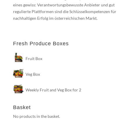
eines gewiss: Verantwortungsbewusste Anbieter und gut
regulierte Plattformen sind die Schlüsselkompetenzen für
nachhaltigen Erfolg im österreichischen Markt.
Fresh Produce Boxes
Fruit Box
Veg Box
Weekly Fruit and Veg Box for 2
Basket
No products in the basket.