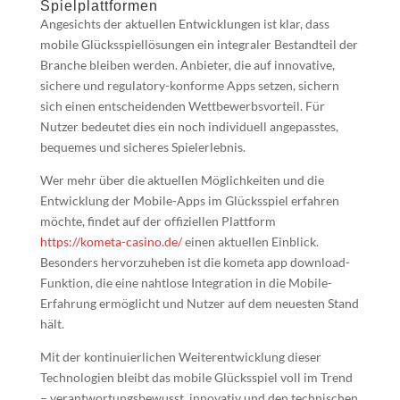
Spielplattformen
Angesichts der aktuellen Entwicklungen ist klar, dass
mobile Glücksspiellösungen ein integraler Bestandteil der
Branche bleiben werden. Anbieter, die auf innovative,
sichere und regulatory-konforme Apps setzen, sichern
sich einen entscheidenden Wettbewerbsvorteil. Für
Nutzer bedeutet dies ein noch individuell angepasstes,
bequemes und sicheres Spielerlebnis.
Wer mehr über die aktuellen Möglichkeiten und die
Entwicklung der Mobile-Apps im Glücksspiel erfahren
möchte, findet auf der offiziellen Plattform
https://kometa-casino.de/
einen aktuellen Einblick.
Besonders hervorzuheben ist die kometa app download-
Funktion, die eine nahtlose Integration in die Mobile-
Erfahrung ermöglicht und Nutzer auf dem neuesten Stand
hält.
Mit der kontinuierlichen Weiterentwicklung dieser
Technologien bleibt das mobile Glücksspiel voll im Trend
– verantwortungsbewusst, innovativ und den technischen