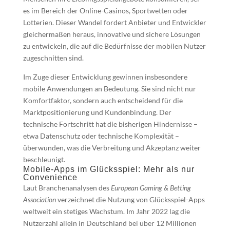
es im Bereich der Online-Casinos, Sportwetten oder
Lotterien. Dieser Wandel fordert Anbieter und Entwickler
gleichermaßen heraus, innovative und sichere Lösungen
zu entwickeln, die auf die Bedürfnisse der mobilen Nutzer
zugeschnitten sind.
Im Zuge dieser Entwicklung gewinnen insbesondere
mobile Anwendungen an Bedeutung. Sie sind nicht nur
Komfortfaktor, sondern auch entscheidend für die
Marktpositionierung und Kundenbindung. Der
technische Fortschritt hat die bisherigen Hindernisse –
etwa Datenschutz oder technische Komplexität –
überwunden, was die Verbreitung und Akzeptanz weiter
beschleunigt.
Mobile-Apps im Glücksspiel: Mehr als nur
Convenience
Laut Branchenanalysen des
European Gaming & Betting
Association
verzeichnet die Nutzung von Glücksspiel-Apps
weltweit ein stetiges Wachstum. Im Jahr 2022 lag die
Nutzerzahl allein in Deutschland bei über 12 Millionen