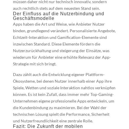
müssen daher nicht nur technisch innovativ, sondern
auch rechtlich stets auf dem neuesten Stand sein.
Der Einfluss auf die Nutzerbindung und
Geschäftsmodelle
Apps haben die Art und Weise, wie Anbieter Nutzer
binden, grundlegend verändert. Personalisierte Angebote,
Echtzeit-Interaktion und Gamification-Elemente sind
inzwischen Standard. Diese Elemente fördern die
Nutzerzurückhaltung und steigerung der Einsätze, was
wiederum für Anbieter eine erhöhte Relevanz der App-
Strategie mit sich bringt.
Dazu zählt auch die Entwicklung eigener Plattform-
Ökosysteme, bei denen Nutzer innerhalb einer App ihre
Spiele, Wetten und soziale Interaktion nahtlos verknüpfen
können. Es ist kein Zufall, dass immer mehr Top-Gaming-
Unternehmen eigene professionelle Apps entwickeln, um
die Kundenbindung zu maximieren. Bei der Wahl der
technischen Lösung spielt die Performance, Sicherheit
und Nutzerfreundlichkeit eine zentrale Rolle.
Fazit: Die Zukunft der mobilen