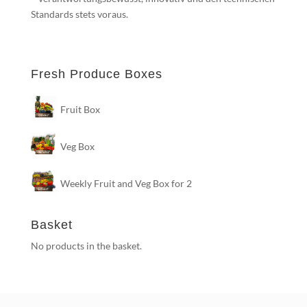
Standards stets voraus.
Fresh Produce Boxes
Fruit Box
Veg Box
Weekly Fruit and Veg Box for 2
Basket
No products in the basket.