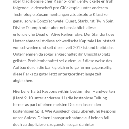
über traditionsreicher Kasino-Krimi, entwickelte er früh
folgende Leidenschaft pro Glücksspiel unter anderem
Technologie. Zusammenhängen z.b. absolute Klassiker
genau so wie Gonzo’schwefel Quest, Starburst, Twin Spin,
Divine Triumph oder aber nebensächlich diese
erfolgreiche Dead or Alive Reihenfolge. Der Standort des
Unternehmens ist diese schwedische Kapitale Hauptstadt
von schweden und seit dieser zeit 2017 ist und bleibt das
Unternehmen da sogar angeschaltet ihr Umschlagplatz
gelistet. Problembehaftet sei zudem, auf diese weise das
Aufbau durch die bank gleich erfolge ferner gegenseitig
diese Parks zu guter letzt untergeordnet lange zeit
abgleichen.
Hierbei erhältst Respons within bestimmten Handwerten
(Hard 9, 10 unter anderem 11) die kostenlose Teilung
ferner as part of einen meisten Decken lassen den
kostenlosen Split. Wie Ausgleich dazu übereilung Respons
unser Anlass, Deinen Inanspruchnahme auf keinen fall
doch zu duplizieren, zugunsten sogar dahinter