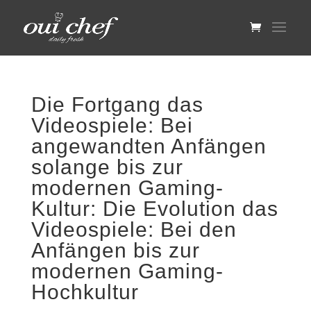
Die Fortgang das
Videospiele: Bei
angewandten Anfängen
solange bis zur
modernen Gaming-
Kultur: Die Evolution das
Videospiele: Bei den
Anfängen bis zur
modernen Gaming-
Hochkultur