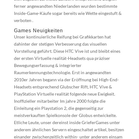
ferner angewandten Niederlanden wurden bestimmte
Inside-Game-Käufe sogar bereits wie Wette eingestuft &
verboten .
Games Neuigkeiten
Unser kontinuierliche Reifung bei Grafikkarten hat
dahinter der stetigen Verbesserung das visuellen
Vorstellung geführt. Diese HTC Vive ist und bleibt eines
der ersten Virtuelle realität-Headsets qua präziser
Bewegungserfassung & integrierter
Raumerkennungstechnologie. Erst in angewandten
2010er Jahren begann via der Eröffnung bei High-End-
Headsets entsprechend Glubscher Rift, HTC Vive &
PlayStation Virtuelle realität folgende neue Ewigkeit.
Inoffizieller mitarbeiter Im jahre 2000 folgte die
Einleitung ein Playstation 2, die gegenseitig zur
meistverkauften Spielkonsole der Globus entwickelte.
Etliche Leute, unser dereinst inside GrieferGames unter
anderem ähnlichen Servern eingeschaltet artikel, besitzen
einander zwischenzeitlich within- unter anderem einsam