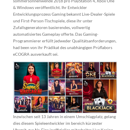
sommersonnenwende 2018 pro PlayStation 4, Xbox One
& Windows veröffentlicht. Ihr Entwickler
Entwicklungsprozess Gaming bekannt Live-Dealer-Spiele
und First-Person-Tischspiele, diese ihr unter
Zufallsgeneratoren basierendes, vollwertig
automatisiertes Gameplay offerte. Das Gaming-
Programmierer erfüllt jedweder Qualitätsanforderungen,
had been von ihr Prädikat des unabhängigen Prüflabors
eCOGRA ausverkauft sei.
Inzwischen seit 13 Jahren in einem Umschlagplatz, gelang
dies diesem Spieleentwickler im bereich kürzester
Uhrzeit, zur Nr. Eins inoffizieller mitarbeiter Live Kasino