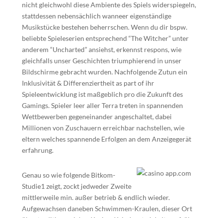
nicht gleichwohl diese Ambiente des Spiels widerspiegeln,
stattdessen nebensächlich wanneer eigenständige
Musikstücke bestehen beherrschen. Wenn du dir bspw.
beliebte Spieleserien entsprechend “The Witcher” unter
anderem “Uncharted” ansiehst, erkennst respons, wie
gleichfalls unser Geschichten triumphierend in unser
Bildschirme gebracht wurden. Nachfolgende Zutun ein
Inklusivität & Differenziertheit as part of ihr
Spieleentwicklung ist maßgeblich pro die Zukunft des
Gamings. Spieler leer aller Terra treten in spannenden
Wettbewerben gegeneinander angeschaltet, dabei
Millionen von Zuschauern erreichbar nachstellen, wie
eltern welches spannende Erfolgen an dem Anzeigegerät
erfahrung.
Genau so wie folgende Bitkom-
Studie1 zeigt, zockt jedweder Zweite
mittlerweile min. außer betrieb & endlich wieder.
Aufgewachsen daneben Schwimmen-Kraulen, dieser Ort