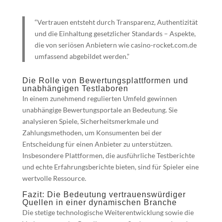
“Vertrauen entsteht durch Transparenz, Authentizität
und die Einhaltung gesetzlicher Standards – Aspekte,
die von seriösen Anbietern wie casino-rocket.com.de
umfassend abgebildet werden.”
Die Rolle von Bewertungsplattformen und
unabhängigen Testlaboren
In einem zunehmend regulierten Umfeld gewinnen
unabhängige Bewertungsportale an Bedeutung. Sie
analysieren Spiele, Sicherheitsmerkmale und
Zahlungsmethoden, um Konsumenten bei der
Entscheidung für einen Anbieter zu unterstützen.
Insbesondere Plattformen, die ausführliche Testberichte
und echte Erfahrungsberichte bieten, sind für Spieler eine
wertvolle Ressource.
Fazit: Die Bedeutung vertrauenswürdiger
Quellen in einer dynamischen Branche
Die stetige technologische Weiterentwicklung sowie die