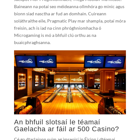
Baineann na potaí seo méideanna ollmhóra go minic agus
bíonn siad nasctha ar fud an domhain. Cuireann
soláthraithe eile, Pragmatic Play mar shampla, potaí móra
freisin, ach is iad na cinn phróghníomhacha ó
Microgaming is mó a bhfuil clú orthu as na
buaicphraghsanna.
An bhfuil slotsaí le téamaí
Gaelacha ar fáil ar 500 Casino?
Cé go dtarlaíonn suim ag imreoirí in Éirinn i dtéamaí