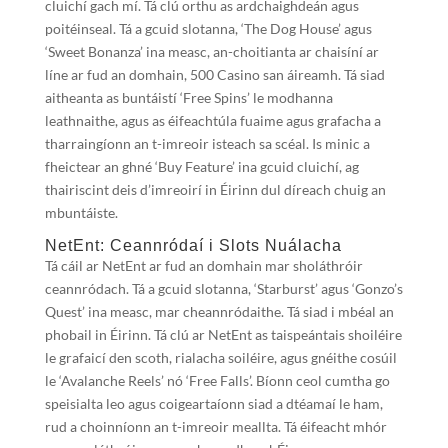
cluichí gach mí. Tá clú orthu as ardchaighdeán agus
poitéinseal. Tá a gcuid slotanna, ‘The Dog House’ agus
‘Sweet Bonanza’ ina measc, an-choitianta ar chaisíní ar
líne ar fud an domhain, 500 Casino san áireamh. Tá siad
aitheanta as buntáistí ‘Free Spins’ le modhanna
leathnaithe, agus as éifeachtúla fuaime agus grafacha a
tharraingíonn an t-imreoir isteach sa scéal. Is minic a
fheictear an ghné ‘Buy Feature’ ina gcuid cluichí, ag
thairiscint deis d’imreoirí in Éirinn dul díreach chuig an
mbuntáiste.
NetEnt: Ceannródaí i Slots Nuálacha
Tá cáil ar NetEnt ar fud an domhain mar sholáthróir
ceannródach. Tá a gcuid slotanna, ‘Starburst’ agus ‘Gonzo’s
Quest’ ina measc, mar cheannródaithe. Tá siad i mbéal an
phobail in Éirinn. Tá clú ar NetEnt as taispeántais shoiléire
le grafaicí den scoth, rialacha soiléire, agus gnéithe cosúil
le ‘Avalanche Reels’ nó ‘Free Falls’. Bíonn ceol cumtha go
speisialta leo agus coigeartaíonn siad a dtéamaí le ham,
rud a choinníonn an t-imreoir meallta. Tá éifeacht mhór