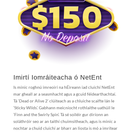
Imirtí Iomráiteacha ó NetEnt
Is minic roghnú imreoirí na hÉireann iad cluichí NetEnt
mar gheall ar a seasmhacht agus a gcuid féidearthachtaí.
Tá ‘Dead or Alive 2’ clúiteach as a chluiche scaifte lán le
‘Sticky Wilds’. Gabhann meicníocht rothlaithe uathúil le
‘Finn and the Swirly Spin’. Tá sé soiléir gur díríonn an
soláthróir seo ar an taithí chuimsitheach, agus is minic a
nochtar a chuid cluichí ar bharr an liosta is mó a imrítear