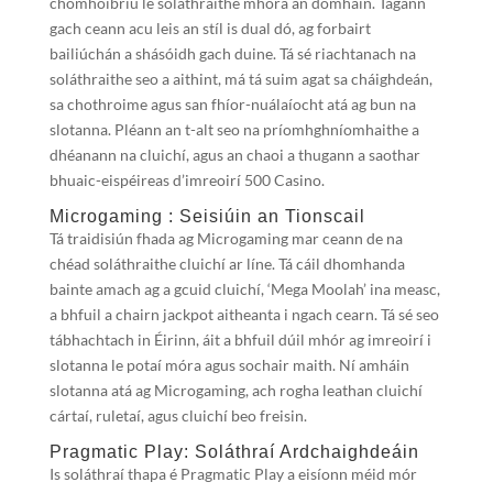
chomhoibriú le soláthraithe mhóra an domhain. Tagann
gach ceann acu leis an stíl is dual dó, ag forbairt
bailiúchán a shásóidh gach duine. Tá sé riachtanach na
soláthraithe seo a aithint, má tá suim agat sa cháighdeán,
sa chothroime agus san fhíor-nuálaíocht atá ag bun na
slotanna. Pléann an t-alt seo na príomhghníomhaithe a
dhéanann na cluichí, agus an chaoi a thugann a saothar
bhuaic-eispéireas d’imreoirí 500 Casino.
Microgaming : Seisiúin an Tionscail
Tá traidisiún fhada ag Microgaming mar ceann de na
chéad soláthraithe cluichí ar líne. Tá cáil dhomhanda
bainte amach ag a gcuid cluichí, ‘Mega Moolah’ ina measc,
a bhfuil a chairn jackpot aitheanta i ngach cearn. Tá sé seo
tábhachtach in Éirinn, áit a bhfuil dúil mhór ag imreoirí i
slotanna le potaí móra agus sochair maith. Ní amháin
slotanna atá ag Microgaming, ach rogha leathan cluichí
cártaí, ruletaí, agus cluichí beo freisin.
Pragmatic Play: Soláthraí Ardchaighdeáin
Is soláthraí thapa é Pragmatic Play a eisíonn méid mór