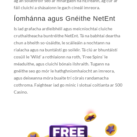
ag an soláthróir seo ar mhargadh na hÉireann, ag cur ar
fáil cluichí a shásaíonn le gach cineál imreora.
Íomhánna agus Gnéithe NetEnt
Is iad grafacha ardleibhéil agus meicníochtaí cluiche
cruthaitheacha buntréithe NetEnt. Tá na babhtaí deartha
chun a bheith so-úsáidte, le scáileáin a nochtann na
rialacha agus na buntáistí go soiléir. Tá clú ar bhuntáistí
cosúil le ‘Wild’ a rothlaíonn na roth, ‘Free Spins’ le
méaduithe, agus cluichí bónais ilshraith. Tugann na
gnéithe seo go mór le hathghníomhaíocht an imreora,
agus deiseanna móra buaite trí córais randamacha
cothroma. Faightear iad go minic i slotsaí coitianta ar 500
Casino.