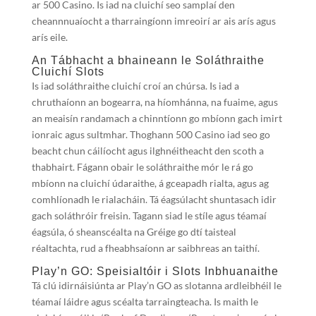
ar 500 Casino. Is iad na cluichí seo samplaí den
cheannnuaíocht a tharraingíonn imreoirí ar ais arís agus
arís eile.
An Tábhacht a bhaineann le Soláthraithe
Cluichí Slots
Is iad soláthraithe cluichí croí an chúrsa. Is iad a
chruthaíonn an bogearra, na híomhánna, na fuaime, agus
an meaisín randamach a chinntíonn go mbíonn gach imirt
ionraic agus sultmhar. Thoghann 500 Casino iad seo go
beacht chun cáilíocht agus ilghnéitheacht den scoth a
thabhairt. Fágann obair le soláthraithe mór le rá go
mbíonn na cluichí údaraithe, á gceapadh rialta, agus ag
comhlíonadh le rialacháin. Tá éagsúlacht shuntasach idir
gach soláthróir freisin. Tagann siad le stíle agus téamaí
éagsúla, ó sheanscéalta na Gréige go dtí taisteal
réaltachta, rud a fheabhsaíonn ar saibhreas an taithí.
Play’n GO: Speisialtóir i Slots Inbhuanaithe
Tá clú idirnáisiúnta ar Play’n GO as slotanna ardleibhéil le
téamaí láidre agus scéalta tarraingteacha. Is maith le