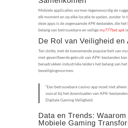
Samenkomen
Mobiele applicaties vormen tegenwoordig de ruggen
elk moment en op elke locatie te spelen, zonder in 
deze apps is de zogenaamde
APK-bestanden
, die he
belang van betrouwbare en veilige
my777bet apk
i
De Rol van Veiligheid en 
Ten slotte, met de toenemende populariteit van mob
niet-geverifieerde gebruik van APK-bestanden kan 
benadrukken industriële leiders het belang van het
beveiligingsnormen.
“Een betrouwbare casino-app moet niet alleen 
vooral bij het downloaden van APK-bestanden o
Digitale Gaming Veiligheid.
Data en Trends: Waarom I
Mobiele Gaming Transfo