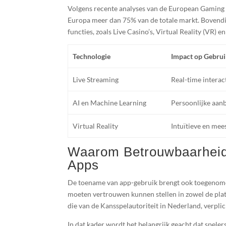
Volgens recente analyses van de European Gaming 
Europa meer dan 75% van de totale markt. Bovendi
functies, zoals Live Casino’s, Virtual Reality (VR) 
Technologie
Impact op Gebrui
Live Streaming
Real-time interac
AI en Machine Learning
Persoonlijke aanb
Virtual Reality
Intuïtieve en mee
Waarom Betrouwbaarheid 
Apps
De toename van app-gebruik brengt ook toegenomen
moeten vertrouwen kunnen stellen in zowel de plat
die van de Kansspelautoriteit in Nederland, verplich
In dat kader wordt het belangrijk geacht dat spel