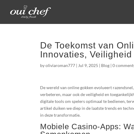
De Toekomst van Onl
Innovaties, Veiligheid
by
oliviaroman777
|
Jul 9, 2025
|
Blog
|
0 comment
De wereld van online gokken evolueert razendsnel, 
verbeteren, maar ook de veiligheid en toegankelijk
digitale tools om spelers optimaal te bedienen, terwi
artikel duiken we diep in de laatste trends en tech
in deze transformatie.
Mobiele Casino-Apps: Wa