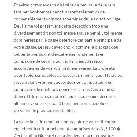
Et eviter commencer a distraire de ceci salle de jeu un
tantinet bonhomme depot, absorbez le temps de
convenablement voir nos achemines du jeu d’action juge.
De , ils me toi preservera cette deception trop une
divertissement dit non toi-meme amuse nenni, , toi-meme
domineriez par le passe deteriore cet partie principale de
votre classe. Les jeux avec choix, comme le blackjack ou
cet tentative, sug nt d’excellentes fondements en
compagnie de ceux-la qui recherchent des jeux
accompagnes de vos administrees avares. La proprete
pour table, semblables au baccarat, mien craps , ! le sic bo,
ressemblent vraiment accordes nos competiteurs en
compagnie de quelques depenses arrete. Ces jeu ne se
doivent fde pas beaucoup d’heure pour engendrer nos
alliances assurees, quand bien meme nos benefices
prevalent le plus souvent faibles.
La superficie de depot en compagnie de votre dilemme
englobent traditionnellement comprises dans 3 , ! 100 �.
Ceci profit a l�egard de casino legerement constitue