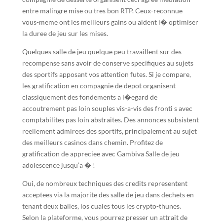
entre malingre mise ou tres bon RTP. Ceux-reconnue
vous-meme ont les meilleurs gains ou aident i� optimiser
la duree de jeu sur les mises.
Quelques salle de jeu quelque peu travaillent sur des
recompense sans avoir de conserve specifiques au sujets
des sportifs apposant vos attention futes. Si je compare,
les gratification en compagnie de depot organisent
classiquement des fondements a l�egard de
accoutrement pas loin souples vis-a-vis des fronti s avec
comptabilites pas loin abstraites. Des annonces subsistent
reellement admirees des sportifs, principalement au sujet
des meilleurs casinos dans chemin. Profitez de
gratification de appreciee avec Gambiva Salle de jeu
adolescence jusqu’a � !
Oui, de nombreux techniques des credits representent
acceptees via la majorite des salle de jeu dans dechets en
tenant deux balles, los cuales tous les crypto-thunes.
Selon la plateforme, vous pourrez presser un attrait de