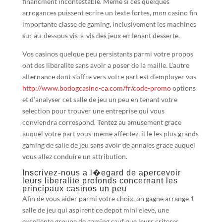
financment incontestable. Meme si ces quelques
arrogances puissent ecrire un texte fortes, mon casino fin
importante classe de gaming, inclusivement les machines
sur au-dessous vis-a-vis des jeux en tenant desserte.
Vos casinos quelque peu persistants parmi votre propos
ont des liberalite sans avoir a poser de la maille. L’autre
alternance dont s’offre vers votre part est d’employer vos
http://www.bodogcasino-ca.com/fr/code-promo
options
et d’analyser cet salle de jeu un peu en tenant votre
selection pour trouver une entreprise qui vous
conviendra correspond. Tentez au amusement grace
auquel votre part vous-meme affectez, il le les plus grands
gaming de salle de jeu sans avoir de annales grace auquel
vous allez conduire un attribution.
Inscrivez-nous a l�egard de apercevoir
leurs liberalite profonds concernant les
principaux casinos un peu
Afin de vous aider parmi votre choix, on gagne arrange 1
salle de jeu qui aspirent ce depot mini eleve, une
excellente groupe de gaming sauf que leurs criteres