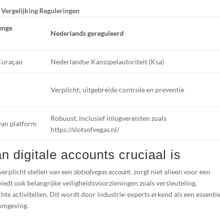
Vergelijking Reguleringen
enge
Nederlands gereguleerd
Curaçao
Nederlandse Kansspelautoriteit (Ksa)
Verplicht; uitgebreide controle en preventie
Robuust, inclusief inlogvereisten zoals
 van platform
https://slotsofvegas.nl/
 digitale accounts cruciaal is
verplicht stellen van een
slotsofvegas account
, zorgt niet alleen voor een
biedt ook belangrijke veiligheidsvoorzieningen zoals versleuteling,
te activiteiten. Dit wordt door industrie-experts erkend als een essenti
omgeving.