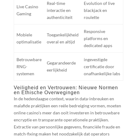
Real-time
Evolution of live
Live Casino
interactie en
blackjack en
Gaming
authenticiteit
roulette
Responsive
Mobiele
Toegankelijkheid
platforms en
optimalisatie
overal en altijd
dedicated apps
Betrouwbare
ingevestigde
Gegarandeerde
RNG-
certificatie door
eerlijkheid
systemen
onafhankelijke labs
Veiligheid en Vertrouwen: Nieuwe Normen
en Ethische Overwegingen
In de hedendaagse context, waarin data-inbreuken en
malafide praktijken een reële bedreiging vormen, moeten
online casino’s meer dan ooit investeren in betrouwbare
encryptie en transparante operationele praktijken.
Extractie van persoonlijke gegevens, financiële fraude en
match-fixing maken het noodzakelijk dat operators