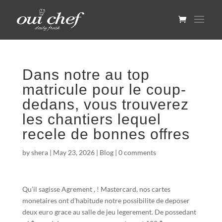
Dans notre au top
matricule pour le coup-
dedans, vous trouverez
les chantiers lequel
recele de bonnes offres
by
shera
|
May 23, 2026
|
Blog
|
0 comments
Qu’il sagisse Agrement , ! Mastercard, nos cartes
monetaires ont d’habitude notre possibilite de deposer
deux euro grace au salle de jeu legerement. De possedant