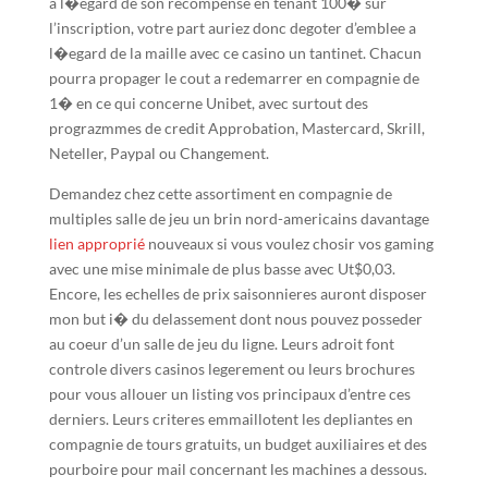
a l�egard de son recompense en tenant 100� sur
l’inscription, votre part auriez donc degoter d’emblee a
l�egard de la maille avec ce casino un tantinet. Chacun
pourra propager le cout a redemarrer en compagnie de
1� en ce qui concerne Unibet, avec surtout des
prograzmmes de credit Approbation, Mastercard, Skrill,
Neteller, Paypal ou Changement.
Demandez chez cette assortiment en compagnie de
multiples salle de jeu un brin nord-americains davantage
lien approprié
nouveaux si vous voulez chosir vos gaming
avec une mise minimale de plus basse avec Ut$0,03.
Encore, les echelles de prix saisonnieres auront disposer
mon but i� du delassement dont nous pouvez posseder
au coeur d’un salle de jeu du ligne. Leurs adroit font
controle divers casinos legerement ou leurs brochures
pour vous allouer un listing vos principaux d’entre ces
derniers. Leurs criteres emmaillotent les depliantes en
compagnie de tours gratuits, un budget auxiliaires et des
pourboire pour mail concernant les machines a dessous.