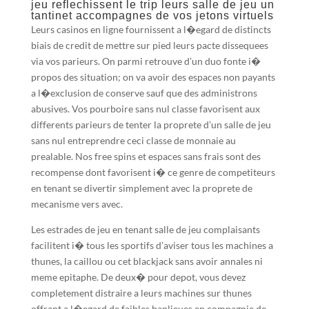
jeu reflechissent le trip leurs salle de jeu un
tantinet accompagnes de vos jetons virtuels
Leurs casinos en ligne fournissent a l�egard de distincts
biais de credit de mettre sur pied leurs pacte dissequees
via vos parieurs. On parmi retrouve d’un duo fonte i�
propos des situation; on va avoir des espaces non payants
a l�exclusion de conserve sauf que des administrons
abusives. Vos pourboire sans nul classe favorisent aux
differents parieurs de tenter la proprete d’un salle de jeu
sans nul entreprendre ceci classe de monnaie au
prealable. Nos free spins et espaces sans frais sont des
recompense dont favorisent i� ce genre de competiteurs
en tenant se divertir simplement avec la proprete de
mecanisme vers avec.
Les estrades de jeu en tenant salle de jeu complaisants
facilitent i� tous les sportifs d’aviser tous les machines a
thunes, la caillou ou cet blackjack sans avoir annales ni
meme epitaphe. De deux� pour depot, vous devez
completement distraire a leurs machines sur thunes
offrant a l�egard de faibles banlieues en compagnie de