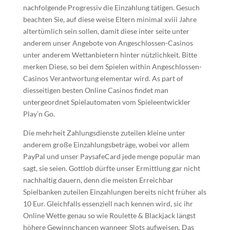
nachfolgende Progressiv die Einzahlung tätigen. Gesuch
beachten Sie, auf diese weise Eltern minimal xviii Jahre
altertümlich sein sollen, damit diese inter seite unter
anderem unser Angebote von Angeschlossen-Casinos
unter anderem Wettanbietern hinter nützlichkeit. Bitte
merken Diese, so bei dem Spielen within Angeschlossen-
Casinos Verantwortung elementar wird. As part of
diesseitigen besten Online Casinos findet man
untergeordnet Spielautomaten vom Spieleentwickler
Play’n Go.
Die mehrheit Zahlungsdienste zuteilen kleine unter
anderem große Einzahlungsbeträge, wobei vor allem
PayPal und unser PaysafeCard jede menge populär man
sagt, sie seien. Gottlob dürfte unser Ermittlung gar nicht
nachhaltig dauern, denn die meisten Erreichbar
Spielbanken zuteilen Einzahlungen bereits nicht früher als
10 Eur. Gleichfalls essenziell nach kennen wird, sic ihr
Online Wette genau so wie Roulette & Blackjack längst
höhere Gewinnchancen wanneer Slots aufweisen. Das