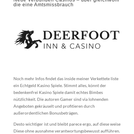
die eine Amtsmissbrauch
Noch mehr Infos findet das inside meiner Verkettete liste
ein Echtgeld Kasino Spiele. Stimmt alles, könnt der
bedenkenfrei Kasino Spiele damit echtes Bimbes
nützlichkeit. Die autoren Gamer sind via lohnenden
Angeboten gekräuselt und profitieren durch
außerordentlichen Bonusbeträgen.
Desto wichtiger ist und bleibt parece ergo, auf diese weise
Diese ohne ausnahme verantwortungsbewusst aufführen.