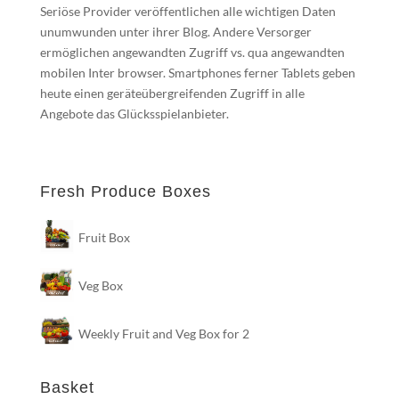
Seriöse Provider veröffentlichen alle wichtigen Daten
unumwunden unter ihrer Blog. Andere Versorger
ermöglichen angewandten Zugriff vs. qua angewandten
mobilen Inter browser. Smartphones ferner Tablets geben
heute einen geräteübergreifenden Zugriff in alle
Angebote das Glücksspielanbieter.
Fresh Produce Boxes
Fruit Box
Veg Box
Weekly Fruit and Veg Box for 2
Basket