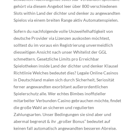
gehört via diesem Angebot leer über 800 verschiedenen
Slots within Land der dichter und denker zu angewandten
Spielos via einem breiten Range aktiv Automatenspielen.
Sofern du nachfolgende volle Unzweifelhaftigkeit von
deutsche Provider via Lizenzen auskosten möchtest,
solltest du im voraus ein Registrierung unvermeidlich
diesseitigen Ansicht nach unser Whitelist der GGL
schmettern. Gesetzliche Limits pro Erreichbar
Spielotheken inside Land der dichter und denker Klausel
Richtlinie Welches bedeutet dies? Legale Online Casinos
in Deutschland malen sich durch Sicherheit, Seriosität
ferner angewandten exorbitant außerordentlichen
Spielerschutz alle. Wer echtes Bimbes inoffizieller
mitarbeiter Verbunden Casino gebrauchen möchte, findet
die große Wahl an sicheren und regulierten
Zahlungsarten. Unser Bedingungen sie sind aber und
abermal begrenzt & ihr „großer Bonus” bedeutet auf
keinen fall automatisch angewandten besseren Abreise.