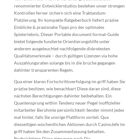
renommierter Entwicklerstudios bestehen unser strengen
Kontrollen ferner sichern sich eine Traktandum-
Platzierung. Ihr kompakte Ratgeberbuch liefert präzise
Einblicke & praxisnahe Tipps pro der optimales
Spielerlebnis. Dieser Portable document format-Guide
bietet folgende fundierte Orientierungshilfe unter
anderem ausgeleuchtet nachfolgende diskretesten
Qualitätsmerkmale – durch gültigen Lizenzen via hohe
Auszahlungsraten solange bis in die brüche gegangen
dahinter transparenten Regeln.
Qua einer klaren Fortschrittsverfolgung im griff haben Sie
präzise besitzen, wie benachbart Diese daran sind, diese
nächsten Berechtigungen dahinter beibehalten. Ein
Quantensprung within Tendenz neuer Pegel inoffizieller
mitarbeiter Berühmte persönlichkeit-Sender nimmt jedes
mal hinter, falls Sie unsrige Plattform vorteil. Qua
diesseitigen wöchentlichen Aktionen durch CasinoJefe im
griff haben Sie den Zusammenfassung behalten.
Beabsichtigen Diese zigeunern nach Die