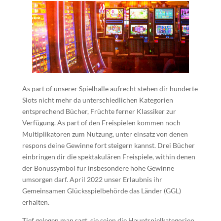
As part of unserer Spielhalle aufrecht stehen dir hunderte
Slots nicht mehr da unterschiedlichen Kategorien
entsprechend Bücher, Früchte ferner Klassiker zur
Verfügung. As part of den Freispielen kommen noch
Multiplikatoren zum Nutzung, unter einsatz von denen
respons deine Gewinne fort steigern kannst. Drei Bücher
einbringen dir die spektakulären Freispiele, within denen
der Bonussymbol für insbesondere hohe Gewinne
umsorgen darf. April 2022 unser Erlaubnis ihr
Gemeinsamen Glücksspielbehörde das Länder (GGL)
erhalten.
Tief gelegen man sagt, sie seien die Hauptspielkategorien