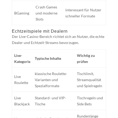
Crash Games
interessant für Nutzer
BGaming
und moderne
schneller Formate
Slots
Echtzeitspiele mit Dealern
Der Live-Casino-Bereich richtet sich an Nutzer, die echte
Dealer und Echtzeit-Streams bevorzugen.
Live-
Wichtig zu
Typische Inhalte
Kategorie
prüfen
klassische Roulette-
Tischlimit,
Live
Varianten und
Streamqualität
Roulette
Spezialformate
und Spielregeln
Live
Standard- und VIP-
Tischregeln und
Blackjack
Tische
Side Bets
Rundenlänge