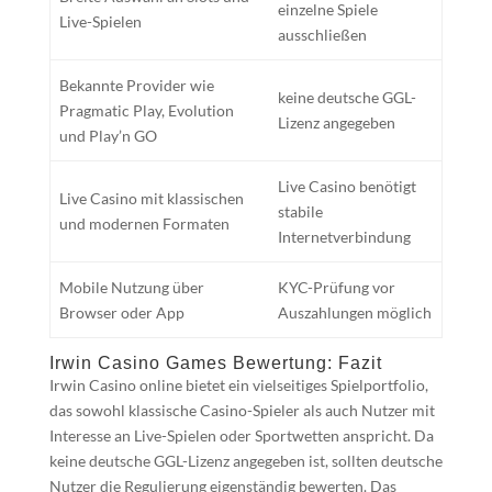
einzelne Spiele
Live-Spielen
ausschließen
Bekannte Provider wie
keine deutsche GGL-
Pragmatic Play, Evolution
Lizenz angegeben
und Play’n GO
Live Casino benötigt
Live Casino mit klassischen
stabile
und modernen Formaten
Internetverbindung
Mobile Nutzung über
KYC-Prüfung vor
Browser oder App
Auszahlungen möglich
Irwin Casino Games Bewertung: Fazit
Irwin Casino online bietet ein vielseitiges Spielportfolio,
das sowohl klassische Casino-Spieler als auch Nutzer mit
Interesse an Live-Spielen oder Sportwetten anspricht. Da
keine deutsche GGL-Lizenz angegeben ist, sollten deutsche
Nutzer die Regulierung eigenständig bewerten. Das