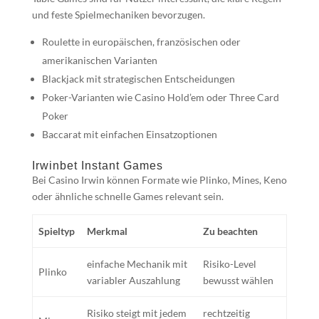
und feste Spielmechaniken bevorzugen.
Roulette in europäischen, französischen oder
amerikanischen Varianten
Blackjack mit strategischen Entscheidungen
Poker-Varianten wie Casino Hold’em oder Three Card
Poker
Baccarat mit einfachen Einsatzoptionen
Irwinbet Instant Games
Bei Casino Irwin können Formate wie Plinko, Mines, Keno
oder ähnliche schnelle Games relevant sein.
Spieltyp
Merkmal
Zu beachten
einfache Mechanik mit
Risiko-Level
Plinko
variabler Auszahlung
bewusst wählen
Risiko steigt mit jedem
rechtzeitig