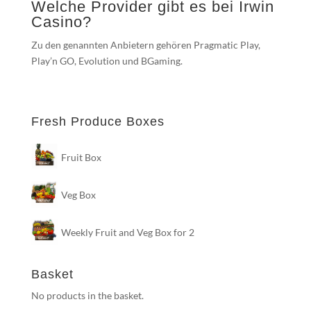
Welche Provider gibt es bei Irwin
Casino?
Zu den genannten Anbietern gehören Pragmatic Play,
Play’n GO, Evolution und BGaming.
Fresh Produce Boxes
Fruit Box
Veg Box
Weekly Fruit and Veg Box for 2
Basket
No products in the basket.