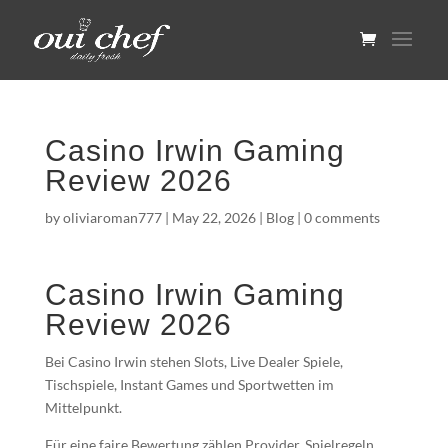
Casino Irwin Gaming
Review 2026
by
oliviaroman777
|
May 22, 2026
|
Blog
|
0 comments
Casino Irwin Gaming
Review 2026
Bei Casino Irwin stehen Slots, Live Dealer Spiele,
Tischspiele, Instant Games und Sportwetten im
Mittelpunkt.
Für eine faire Bewertung zählen Provider, Spielregeln,