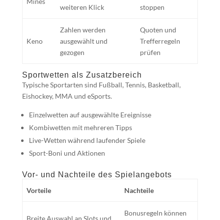
Mines
weiteren Klick
stoppen
Zahlen werden
Quoten und
Keno
ausgewählt und
Trefferregeln
gezogen
prüfen
Sportwetten als Zusatzbereich
Typische Sportarten sind Fußball, Tennis, Basketball,
Eishockey, MMA und eSports.
Einzelwetten auf ausgewählte Ereignisse
Kombiwetten mit mehreren Tipps
Live-Wetten während laufender Spiele
Sport-Boni und Aktionen
Vor- und Nachteile des Spielangebots
Vorteile
Nachteile
Bonusregeln können
Breite Auswahl an Slots und