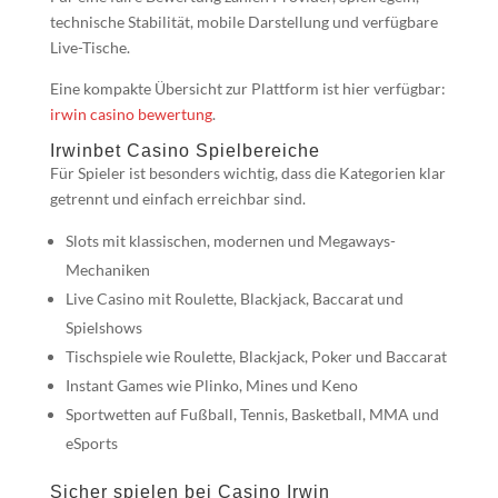
technische Stabilität, mobile Darstellung und verfügbare
Live-Tische.
Eine kompakte Übersicht zur Plattform ist hier verfügbar:
irwin casino bewertung
.
Irwinbet Casino Spielbereiche
Für Spieler ist besonders wichtig, dass die Kategorien klar
getrennt und einfach erreichbar sind.
Slots mit klassischen, modernen und Megaways-
Mechaniken
Live Casino mit Roulette, Blackjack, Baccarat und
Spielshows
Tischspiele wie Roulette, Blackjack, Poker und Baccarat
Instant Games wie Plinko, Mines und Keno
Sportwetten auf Fußball, Tennis, Basketball, MMA und
eSports
Sicher spielen bei Casino Irwin