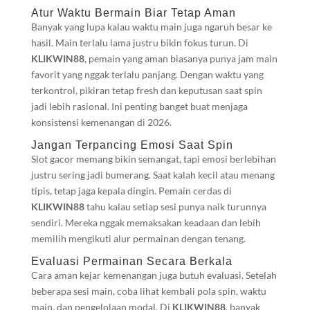
Atur Waktu Bermain Biar Tetap Aman
Banyak yang lupa kalau waktu main juga ngaruh besar ke
hasil. Main terlalu lama justru bikin fokus turun. Di
KLIKWIN88
, pemain yang aman biasanya punya jam main
favorit yang nggak terlalu panjang. Dengan waktu yang
terkontrol, pikiran tetap fresh dan keputusan saat spin
jadi lebih rasional. Ini penting banget buat menjaga
konsistensi kemenangan di 2026.
Jangan Terpancing Emosi Saat Spin
Slot gacor memang bikin semangat, tapi emosi berlebihan
justru sering jadi bumerang. Saat kalah kecil atau menang
tipis, tetap jaga kepala dingin. Pemain cerdas di
KLIKWIN88
tahu kalau setiap sesi punya naik turunnya
sendiri. Mereka nggak memaksakan keadaan dan lebih
memilih mengikuti alur permainan dengan tenang.
Evaluasi Permainan Secara Berkala
Cara aman kejar kemenangan juga butuh evaluasi. Setelah
beberapa sesi main, coba lihat kembali pola spin, waktu
main, dan pengelolaan modal. Di
KLIKWIN88
, banyak