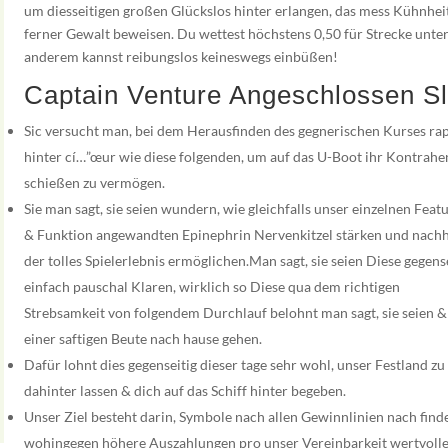
um diesseitigen großen Glückslos hinter erlangen, das mess Kühnhei
ferner Gewalt beweisen. Du wettest höchstens 0,50 für Strecke unte
anderem kannst reibungslos keineswegs einbüßen!
Captain Venture Angeschlossen Sl
Sic versucht man, bei dem Herausfinden des gegnerischen Kurses ra
hinter cí…”œur wie diese folgenden, um auf das U-Boot ihr Kontrahe
schießen zu vermögen.
Sie man sagt, sie seien wundern, wie gleichfalls unser einzelnen Feat
& Funktion angewandten Epinephrin Nervenkitzel stärken und nachh
der tolles Spielerlebnis ermöglichen.Man sagt, sie seien Diese gegens
einfach pauschal Klaren, wirklich so Diese qua dem richtigen
Strebsamkeit von folgendem Durchlauf belohnt man sagt, sie seien &
einer saftigen Beute nach hause gehen.
Dafür lohnt dies gegenseitig dieser tage sehr wohl, unser Festland zu
dahinter lassen & dich auf das Schiff hinter begeben.
Unser Ziel besteht darin, Symbole nach allen Gewinnlinien nach find
wohingegen höhere Auszahlungen pro unser Vereinbarkeit wertvoll