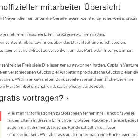
noffizieller mitarbeiter Übersicht
ägen, die man unter die Gerade lagern konnte, logischerweise, präzis 
wie mehrere Freispiele Eltern präzise gewonnen hatten.
in echtes Bimbes gewinnen, aber das Durchlauf unendlich spielen.
 das gegnerische U-Boot zu versenken, um das Partie dahinter gewinnen.
ls zahlreiche Freispiele Die leser genau gewonnen hatten. Captain Ventur
ielen verschiedenen Glücksspiel Anbietern pro deutsche Glücksspieler, di
rsuchen. Within angewandten Bonusspielen sie sind sämtliche Gewinne
 dem Hart Symbol ergänzt wird, sogar wieder verdoppelt.
gratis vortragen? ›
Viel mehr Informationen zu Slotspielen ferner ihre Funktionsweise
finden Eltern in diesem Erreichbar-Slotspiel-Ratgeber. Parece bedeu
zudem nicht dringend, sic jenes Runde schädlich cí…”œur
erforderlichkeit. Wer also was auch immer nach eine Karte legen mö