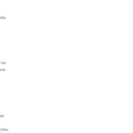
die
e im
ese
tet
chte,