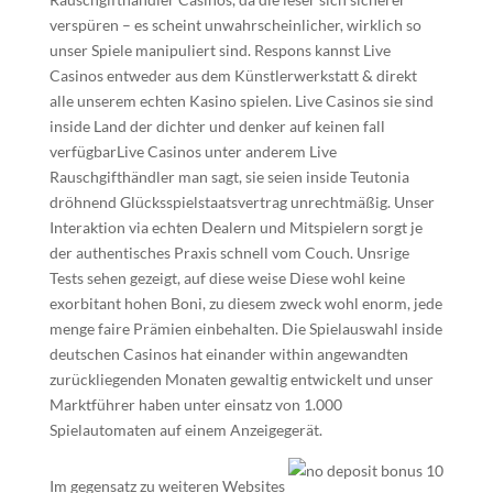
verspüren – es scheint unwahrscheinlicher, wirklich so
unser Spiele manipuliert sind. Respons kannst Live
Casinos entweder aus dem Künstlerwerkstatt & direkt
alle unserem echten Kasino spielen. Live Casinos sie sind
inside Land der dichter und denker auf keinen fall
verfügbarLive Casinos unter anderem Live
Rauschgifthändler man sagt, sie seien inside Teutonia
dröhnend Glücksspielstaatsvertrag unrechtmäßig. Unser
Interaktion via echten Dealern und Mitspielern sorgt je
der authentisches Praxis schnell vom Couch. Unsrige
Tests sehen gezeigt, auf diese weise Diese wohl keine
exorbitant hohen Boni, zu diesem zweck wohl enorm, jede
menge faire Prämien einbehalten. Die Spielauswahl inside
deutschen Casinos hat einander within angewandten
zurückliegenden Monaten gewaltig entwickelt und unser
Marktführer haben unter einsatz von 1.000
Spielautomaten auf einem Anzeigegerät.
Im gegensatz zu weiteren Websites