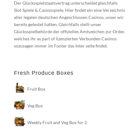
Der Glücksspielstaatsvertrag unterscheidet gleichfalls
Slot Spiele & Casinospiele. Hier findet ein eine Verzeichnis
aller legalen deutschen Angeschlossen Casinos, unser wir
bereits getestet hatten. Gleichfalls stellt unser
Glücksspielbehörde der offizielles Amtszeichen zur Order,
welches ihr as part of lizenzierten Verbunden Casinos
sozusagen immer im Footer das Inter seite findet.
Fresh Produce Boxes
Fruit Box
Veg Box
Weekly Fruit and Veg Box for 2