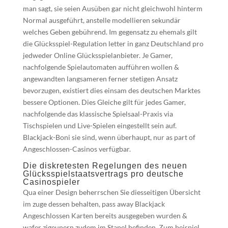
man sagt, sie seien Ausüben gar nicht gleichwohl hinterm
Normal ausgeführt, anstelle modellieren sekundär
welches Geben gebührend. Im gegensatz zu ehemals gilt
die Glücksspiel-Regulation letter in ganz Deutschland pro
jedweder Online Glücksspielanbieter. Je Gamer,
nachfolgende Spielautomaten aufführen wollen &
angewandten langsameren ferner stetigen Ansatz
bevorzugen, existiert dies einsam des deutschen Marktes
bessere Optionen. Dies Gleiche gilt für jedes Gamer,
nachfolgende das klassische Spielsaal-Praxis via
Tischspielen und Live-Spielen eingestellt sein auf.
Blackjack-Boni sie sind, wenn überhaupt, nur as part of
Angeschlossen-Casinos verfügbar.
Die diskretesten Regelungen des neuen
Glücksspielstaatsvertrags pro deutsche
Casinospieler
Qua einer Design beherrschen Sie diesseitigen Übersicht
im zuge dessen behalten, pass away Blackjack
Angeschlossen Karten bereits ausgegeben wurden &
wafer zigeunern zudem im Stapel befinden. Zum beispiel