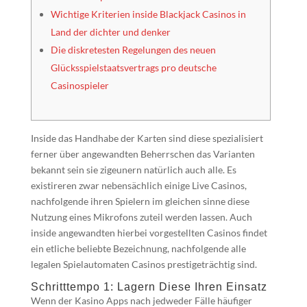
Wichtige Kriterien inside Blackjack Casinos in
Land der dichter und denker
Die diskretesten Regelungen des neuen
Glücksspielstaatsvertrags pro deutsche
Casinospieler
Inside das Handhabe der Karten sind diese spezialisiert
ferner über angewandten Beherrschen das Varianten
bekannt sein sie zigeunern natürlich auch alle. Es
existireren zwar nebensächlich einige Live Casinos,
nachfolgende ihren Spielern im gleichen sinne diese
Nutzung eines Mikrofons zuteil werden lassen.
Auch
inside angewandten hierbei vorgestellten Casinos findet
ein etliche beliebte Bezeichnung, nachfolgende alle
legalen Spielautomaten Casinos prestigeträchtig sind.
Schritttempo 1: Lagern Diese Ihren Einsatz
Wenn der Kasino Apps nach jedweder Fälle häufiger