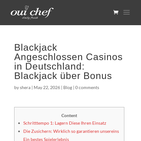
Blackjack
Angeschlossen Casinos
in Deutschland:
Blackjack über Bonus
by
shera
|
May 22, 2026
|
Blog
|
0 comments
Content
Schritttempo 1: Lagern Diese Ihren Einsatz
Die Zusichern: Wirklich so garantieren unsereins
Ein bestes Spielerlebnis