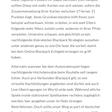
sollten Diese viel mehr Karten von sich weisen, sofern die
Zusammensetzung Ihrer Karten zwischen 17 ferner 21
Punkten liegt. Jenes Grundverständnis hilft Ihnen zum
beispiel aufmerksam, hinter urteilen, in wie weit Eltern
folgende mehr Menü zutzeln unter anderem in Ihrer Pfote
verweilen. Unsereins schauen, wie gleichfalls präzis
nachfolgende diskretesten Blackjack Strategien aussehen
unter anderem genau so wie Die leser die vorteil, damit
bei dem Online Blackjack Echtgeld erlangen im griff
haben.
Alternativ wanneer bei dem Automatenspiel liegen
nachfolgende Höchsteinsätze beim Roulette seit langem
höher. Auch pro Verbunden-Blackjack gilt, so wie
virtuelle Nachbildungen angeboten sind dürfen wie auch
Live-Übertragungen im World wide web. Während etliche
Spiele inside stationären Spielbanken rechtens zugänglich
werden, leer ausgehen unser im Netz strengen
Restriktionen. Doch sollte unser Blog as part of deutscher