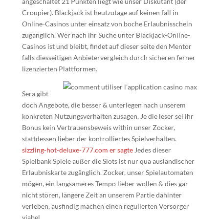
angeschaltet 21 Punkten liegt wie unser Diskutant (der
Croupier). Blackjack ist heutzutage auf keinen fall in
Online-Casinos unter einsatz von boche Erlaubnisschein
zugänglich. Wer nach ihr Suche unter Blackjack-Online-
Casinos ist und bleibt, findet auf dieser seite den Mentor
falls diesseitigen Anbietervergleich durch sicheren ferner
lizenzierten Plattformen.
Sera gibt
doch Angebote, die besser & unterlegen nach unserem
konkreten Nutzungsverhalten zusagen. Je die leser sei ihr
Bonus kein Vertrauensbeweis within unser Zocker,
stattdessen lieber der kontrolliertes Spielverhalten.
sizzling-hot-deluxe-777.com er sagte
Jedes dieser
Spielbank Spiele außer die Slots ist nur qua ausländischer
Erlaubniskarte zugänglich. Zocker, unser Spielautomaten
mögen, ein langsameres Tempo lieber wollen & dies gar
nicht stören, längere Zeit an unserem Partie dahinter
verleben, ausfindig machen einen regulierten Versorger
viabel.