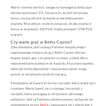
Warto również zwrócić uwagę na wymagania dotyczące
obrotu wynoszące 37x. Oznacza to, że jeśli otrzymają
bonus, muszą obrócić tę kwotę przed dokonaniem
wypłaty. W praktyce, może to oznaczać, że aby wypłacić
bonus w wysokości 100 PLN, trzeba postawić 3700 PLN
w grach.
Czy warto grać w Betlix Casino?
Zdecydowanie, jeśli szukają Państwo bezpiecznego i
regulowanego miejsca do gry. Betlix Casino oferuje
bogaty wybór gier z krupierem na żywo, a także dba o
odpowiedzialne podejście do hazardu. Kluczowe aspekty,
takie jak limity depozytów i samowykluczenie, mogą
pomóc w utrzymaniu kontroli nad grą.
Pamiętajmy, że hazard to forma rozrywki, która wiąże się z
ryzykiem. Warto bawić się z rozwagą i korzystać z
narzędzi, które pomagają w utrzymaniu zdrowego
podejścia. Jeśli są Państwo zainteresowani, zachęcam do
odwiedzenia strony
Betlix
i zapoznania się z ofertą gier z