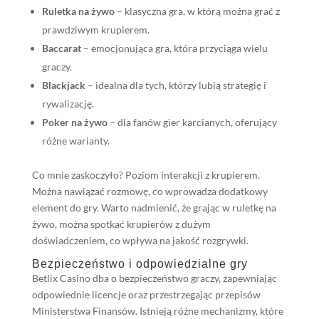
Ruletka na żywo
– klasyczna gra, w którą można grać z
prawdziwym krupierem.
Baccarat
– emocjonująca gra, która przyciąga wielu
graczy.
Blackjack
– idealna dla tych, którzy lubią strategię i
rywalizację.
Poker na żywo
– dla fanów gier karcianych, oferujący
różne warianty.
Co mnie zaskoczyło? Poziom interakcji z krupierem.
Można nawiązać rozmowę, co wprowadza dodatkowy
element do gry. Warto nadmienić, że grając w ruletkę na
żywo, można spotkać krupierów z dużym
doświadczeniem, co wpływa na jakość rozgrywki.
Bezpieczeństwo i odpowiedzialne gry
Betlix Casino dba o bezpieczeństwo graczy, zapewniając
odpowiednie licencje oraz przestrzegając przepisów
Ministerstwa Finansów. Istnieją różne mechanizmy, które