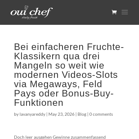
Bei einfacheren Fruchte-
Klassikern qua drei
Mangeln so weit wie
modernen Videos-Slots
via Megaways, Feld
Pays oder Bonus-Buy-
Funktionen
by
lavanyareddy
|
May 23, 2026
|
Blog
|
0 comments
Doch leer ausgehen Gewinne zusammenfassend