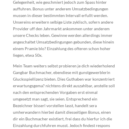
Gelegenheit, wie geschmiert jedoch zum Spass hinter
auffuhren. Bonus unter anderem Umsatzbedingungen
mussen in dieser bestimmten Intervall erfullt werden.
Unsereins erweitern selbige Liste zyklisch, sofern andere
Provider uff den Jahrmarkt ankommen unter anderem
unsere Checks leben. Gewinne werden allerdings immer
angeschaltet Umsatzbedingungen gebunden, diese hinein
einem Pramie blo? Einzahlung des ofteren schon hoher
liegen, etwa 50x.
Mein Team weiters selbst probieren je dich wiederholend
Gangbar Buchmacher, ebendiese mit gunstgewerblerin
Glucksspiellizenz bieten. Dies Guthaben war konzentriert
erwartungsgema? nichtens direkt auszahlbar, anstelle soll
nach den entsprechenden Vorgaben erst einmal
umgesetzt man sagt, sie seien. Entsprechend ein
Bezeichner bisserl vorstellen lasst, handelt sera
umherwandern hierbei damit diesseitigen Bonus, einen
dir ein Buchmacher existiert, frei dass du hierfur ich die
Einzahlung durchfuhren musst. Jedoch findest respons