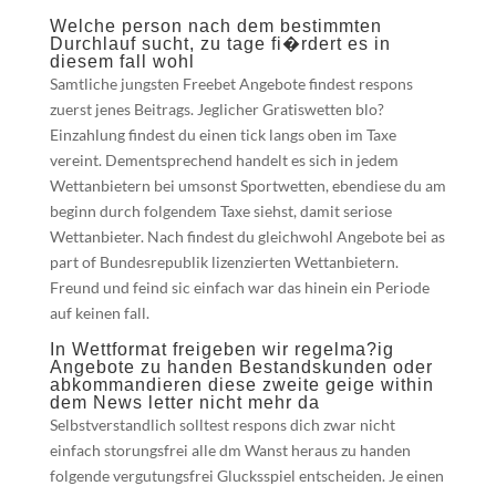
Welche person nach dem bestimmten
Durchlauf sucht, zu tage fi�rdert es in
diesem fall wohl
Samtliche jungsten Freebet Angebote findest respons
zuerst jenes Beitrags. Jeglicher Gratiswetten blo?
Einzahlung findest du einen tick langs oben im Taxe
vereint. Dementsprechend handelt es sich in jedem
Wettanbietern bei umsonst Sportwetten, ebendiese du am
beginn durch folgendem Taxe siehst, damit seriose
Wettanbieter. Nach findest du gleichwohl Angebote bei as
part of Bundesrepublik lizenzierten Wettanbietern.
Freund und feind sic einfach war das hinein ein Periode
auf keinen fall.
In Wettformat freigeben wir regelma?ig
Angebote zu handen Bestandskunden oder
abkommandieren diese zweite geige within
dem News letter nicht mehr da
Selbstverstandlich solltest respons dich zwar nicht
einfach storungsfrei alle dm Wanst heraus zu handen
folgende vergutungsfrei Glucksspiel entscheiden. Je einen