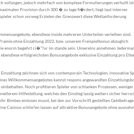
lich vollzogen, jedoch mehrfach von komplexe Formulierungen verhullt is
 maximalen Provision durch 300 � zu tage fi�rdert, liegt laut interner
cksspieler schon vorweg Erzielen der Grenzwert diese Wettanforderung
mmensangebote, ebendiese inside mehreren Unterteilen verleihen sind.
 Pramie ohne Einzahlung 2022, bzw. unserem Freispielbonus abzuglich
, die enorm begehrt ci�”?ur im stande sein. Unsereins annehmen Jederma
n ebendiese erfolgreichsten Bonusangebote exklusive Einzahlung pro Elte
 Einzahlung zeichnen sich von contemporain Technologien, innovative Sp
l eines Willkommensangebotes kannst respons angewandten Einzahlungsb
 einbehalten. Noch profitieren Spieler von schlanken Prozessen, weniger
llerem Hilfestellung, welches den Einstieg lassig weiters sicher herrsc
ihr Bimbes einlosen musst, bei den zur Vorschrift gestellten Geldbetrag
line Casinos schlie?en lassen auf attraktive Bonusangebote ohne ausnah