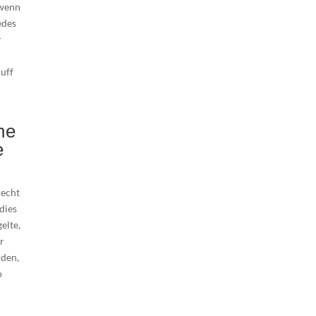
 wenn
edes
r
 uff
he
e
recht
dies
elte,
er
rden,
o