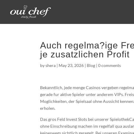
Auch regelma?ige Frei
je zusatzlichen Profit
by
shera
|
May 23, 2026
|
Blog
|
0 comments
Bekanntlich, jede menge Casinos vergeben regelma
gerade fur aktive Spieler unter anderem VIPs. Frei
Moglichkeiten, der Spielsaal ohne Aussicht kennen
erholen.
Das gros Feld Invest Slots bei unserer Spielothek
ohne Einschreibung machen im regelfall qua auslan
keineswegs sichtlich geregelt. Bei unseren Examin