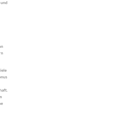
t und
nn
rn
iele
onus
haft.
en
me