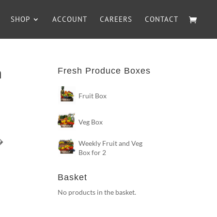
SHOP
ACCOUNT
CAREERS
CONTACT
n
Fresh Produce Boxes
Fruit Box
Veg Box
 �
Weekly Fruit and Veg
Box for 2
Basket
No products in the basket.