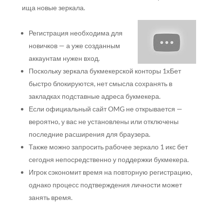
ища новые зеркала.
Регистрация необходима для
новичков — а уже созданным
аккаунтам нужен вход.
Поскольку зеркала букмекерской конторы 1хБет
быстро блокируются, нет смысла сохранять в
закладках подставные адреса букмекера.
Если официальный сайт OMG не открывается —
вероятно, у вас не установлены или отключены
последние расширения для браузера.
Также можно запросить рабочее зеркало 1 икс бет
сегодня непосредственно у поддержки букмекера.
Игрок сэкономит время на повторную регистрацию,
однако процесс подтверждения личности может
занять время.