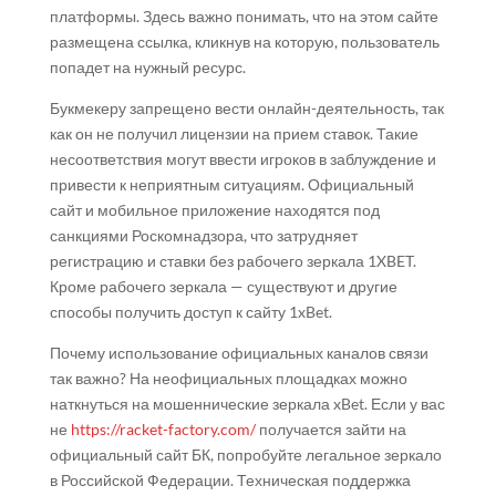
платформы. Здесь важно понимать, что на этом сайте
размещена ссылка, кликнув на которую, пользователь
попадет на нужный ресурс.
Букмекеру запрещено вести онлайн-деятельность, так
как он не получил лицензии на прием ставок. Такие
несоответствия могут ввести игроков в заблуждение и
привести к неприятным ситуациям. Официальный
сайт и мобильное приложение находятся под
санкциями Роскомнадзора, что затрудняет
регистрацию и ставки без рабочего зеркала 1XBET.
Кроме рабочего зеркала — существуют и другие
способы получить доступ к сайту 1xBet.
Почему использование официальных каналов связи
так важно? На неофициальных площадках можно
наткнуться на мошеннические зеркала xBet. Если у вас
не
https://racket-factory.com/
получается зайти на
официальный сайт БК, попробуйте легальное зеркало
в Российской Федерации. Техническая поддержка