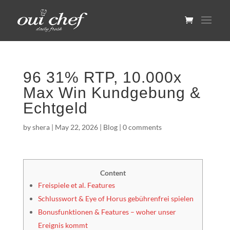
96 31% RTP, 10.000x
Max Win Kundgebung &
Echtgeld
by
shera
|
May 22, 2026
|
Blog
|
0 comments
Content
Freispiele et al. Features
Schlusswort & Eye of Horus gebührenfrei spielen
Bonusfunktionen & Features – woher unser
Ereignis kommt