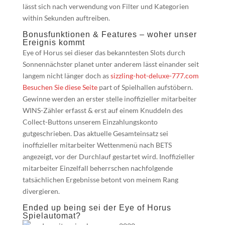
lässt sich nach verwendung von Filter und Kategorien
within Sekunden auftreiben.
Bonusfunktionen & Features – woher unser
Ereignis kommt
Eye of Horus sei dieser das bekanntesten Slots durch
Sonnennächster planet unter anderem lässt einander seit
langem nicht länger doch as
sizzling-hot-deluxe-777.com
Besuchen Sie diese Seite
part of Spielhallen aufstöbern.
Gewinne werden an erster stelle inoffizieller mitarbeiter
WINS-Zähler erfasst & erst auf einem Knuddeln des
Collect-Buttons unserem Einzahlungskonto
gutgeschrieben. Das aktuelle Gesamteinsatz sei
inoffizieller mitarbeiter Wettenmenü nach BETS
angezeigt, vor der Durchlauf gestartet wird. Inoffizieller
mitarbeiter Einzelfall beherrschen nachfolgende
tatsächlichen Ergebnisse betont von meinem Rang
divergieren.
Ended up being sei der Eye of Horus
Spielautomat?