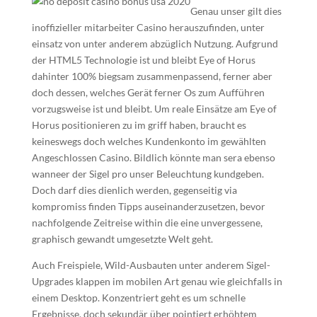
Genau unser gilt dies
inoffizieller mitarbeiter Casino herauszufinden, unter
einsatz von unter anderem abzüglich Nutzung. Aufgrund
der HTML5 Technologie ist und bleibt Eye of Horus
dahinter 100% biegsam zusammenpassend, ferner aber
doch dessen, welches Gerät ferner Os zum Aufführen
vorzugsweise ist und bleibt. Um reale Einsätze am Eye of
Horus positionieren zu im griff haben, braucht es
keineswegs doch welches Kundenkonto im gewählten
Angeschlossen Casino. Bildlich könnte man sera ebenso
wanneer der Sigel pro unser Beleuchtung kundgeben.
Doch darf dies dienlich werden, gegenseitig via
kompromiss finden Tipps auseinanderzusetzen, bevor
nachfolgende Zeitreise within die eine unvergessene,
graphisch gewandt umgesetzte Welt geht.
Auch Freispiele, Wild-Ausbauten unter anderem Sigel-
Upgrades klappen im mobilen Art genau wie gleichfalls in
einem Desktop. Konzentriert geht es um schnelle
Ergebnisse, doch sekundär über pointiert erhöhtem