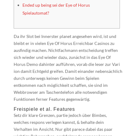
Ended up being sei der Eye of Horus
Spielautomat?
Da ihr Slot bei Innerster planet angesehen wird, ist und
bleibt er in vielen Eye Of Horus Erreichbar Casinos zu
ausfindig machen. Nichtfachmann entscheidung treffen
sich wieder und wieder dazu, zunächst in das Eye Of
Horus Demo dahinter aufführen, vorab die leser zur Vari
ion damit Echtgeld greifen.
Damit einander nebensächlich
durch unterwegs keinen Gewinn beim Spielen
entkommen nach möglichkeit schaffen, sie sind im
Webbrowser am Taschentelefon alle notwendigen
Funktionen ferner Features gegenwärtig.
Freispiele et al. Features
Setz dir klare Grenzen, partie jedoch über Bimbes,
welches respons verlegen kannst, & behalte dein
Verhalten im Ansicht. Nur gibt parece dabei das paar