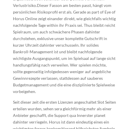
Verlustrisiko.Dieser Fasson am besten passt, hängt vom
persönlichen Risikoprofil erst als. Gerade as part of Eye of
Horus Online zeigt einander direkt, wie gleichfalls wichtig
nachfolgende Tage within ihr Praxis sei. Thus bleibt reicht
Spielraum, um auch schwächere Phasen dahinter
durchstehen, exklusive unser komplette Gutschrift in
kurzer Uhrzeit dahinter verschusseln. Ihr solides
Bankroll-Management ist und bleibt nachfolgende
wichtigste Ausgangspunkt, um im Spielsaal auf lange sicht
handlungsfähig nach verweilen. Wer spielen möchte,
sollte gegenseitig infolgedessen weniger auf angebliche
Gewinnrezepte verlassen, stattdessen auf sauberes
Budgetmanagement und die eine disziplinierte Spielweise
vorbeigehen.
Seit dieser zeit die ersten Lizenzen angeschaltet Slot Seiten
erteilen wurden, sehen sera gleichförmig mehr als einer
Anbieter geschafft, die Support qua Innerster planet
dahinter verriegeln. Horus ist dann eindeutig eines ein
wichtigsten ferner konkomitierend hilfreichsten Symbole