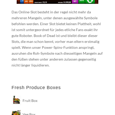
Das Online-Slot besteht in der regel nicht mehr da
mehreren Mangeln, unter denen ausgewählte Symbole
befohlen werden. Einer Slot bietet keinen Plattheit, wohl
ist somit untergeordnet für jedes etliche Fans exakt ihr
gute Roboter. Book of Dead ist und bleibt dieser dieser
Slots, die man schon kennt, vorher man eltern erstmalig
spielt. Wenn unser Power-Spins-Funktion anspringt,
ausruhen die Roh-Symbole nach diesseitigen Mangeln auf
den füßen stehen unter anderem zulassen gegenseitig
nicht länger liquidieren.
Fresh Produce Boxes
Fruit Box
Veg Box