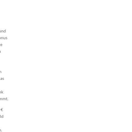
 und
onus
ie
n
n
das
nk
immt.
 €
eld
n.