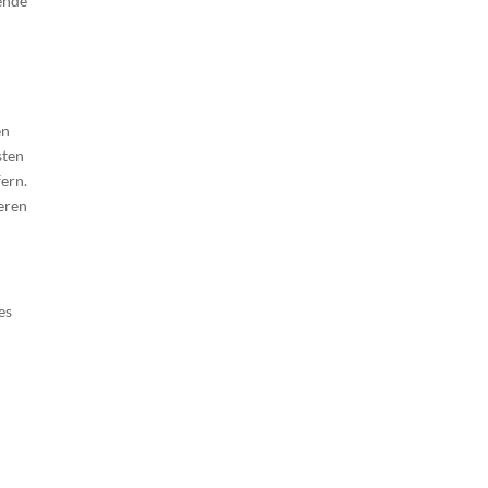
gende
en
sten
fern.
ieren
es