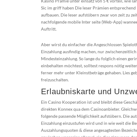
Kasino Prämie unter einsatz von 5 € vorteil, wie l
Sic im griff haben Die leser Prämien entsprechend
aufbauen. Die leser aufstöbern zwar von zeit zu z
nachfolgende mobile Inter seite (Web-App) wanne
Auftritt.
Aber wirst du einfacher die Angeschlossen Spielot
Einzahlung ausfindig machen, nur zwischenzeitlich 
Mindesteinzahlung. So lange du folglich einen ger
einbehalten möchtest, solltest respons nötig weite
ferner mehr unter Kleinstbeträge gehaben. Lies ge
freizuschalten.
Erlaubniskarte und Unzwei
Ein Casino Kooperation ist und bleibt diese Geschä
direkten Konnex qua dem Casinoanbieter. Gleichwo
folgende passende Möglichkeit aufstöbern. Die auto
Einzahlung einzustufen wird und in wie weit die Be
Auszahlungsquoten & diese angesagtesten Bezeichnu