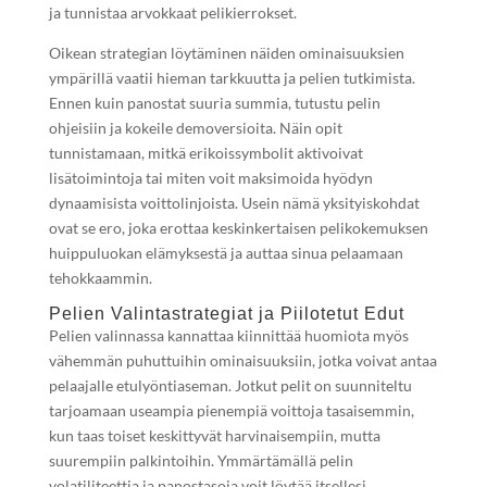
ja tunnistaa arvokkaat pelikierrokset.
Oikean strategian löytäminen näiden ominaisuuksien
ympärillä vaatii hieman tarkkuutta ja pelien tutkimista.
Ennen kuin panostat suuria summia, tutustu pelin
ohjeisiin ja kokeile demoversioita. Näin opit
tunnistamaan, mitkä erikoissymbolit aktivoivat
lisätoimintoja tai miten voit maksimoida hyödyn
dynaamisista voittolinjoista. Usein nämä yksityiskohdat
ovat se ero, joka erottaa keskinkertaisen pelikokemuksen
huippuluokan elämyksestä ja auttaa sinua pelaamaan
tehokkaammin.
Pelien Valintastrategiat ja Piilotetut Edut
Pelien valinnassa kannattaa kiinnittää huomiota myös
vähemmän puhuttuihin ominaisuuksiin, jotka voivat antaa
pelaajalle etulyöntiaseman. Jotkut pelit on suunniteltu
tarjoamaan useampia pienempiä voittoja tasaisemmin,
kun taas toiset keskittyvät harvinaisempiin, mutta
suurempiin palkintoihin. Ymmärtämällä pelin
volatiliteettia ja panostasoja voit löytää itsellesi