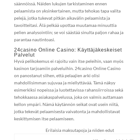
säännöissä. Näiden lukujen tarkistaminen ennen
pelaamista on yksinkertainen, mutta tehokas tapa valita
pelejä, jotka tukevat pitkän aikavälin pelaamista ja
tavoitteitasi. Älä pelkää upottaa muutamaa minuuttia
pelien analysointiin; se voi säästää sinulta paljon rahaa ja
parantaa nautintoasi.
24casino Online Casino: Käyttäjäkeskeiset
Palvelut
Hyvä pelikokemus ei rajoitu vain itse peleihin, vaan myös
kasinon tarjoamiin palveluihin. 24casino Online Casino
on panostanut siihen, että pelaajien arki olisi
mahdollisimman sujuvaa ja miellyttävää. Tämä näkyy
esimerkiksi nopeissa ja luotettavissa rahansiirroissa sekä
tehokkaassa asiakaspalvelussa, joka on valmis auttamaan
kellon ympäri. Nämä käytännön seikat ovat usein niitä,
jotka tekevät pelaamisesta vaivatonta ja mahdollistavat
keskittymisen itse pelaamiseen.
Erilaisia maksutapoja ja niiden edut