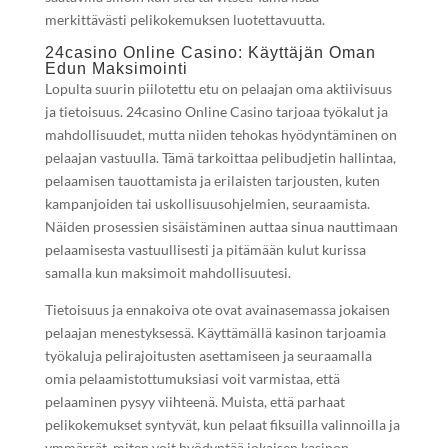
merkittävästi pelikokemuksen luotettavuutta.
24casino Online Casino: Käyttäjän Oman
Edun Maksimointi
Lopulta suurin piilotettu etu on pelaajan oma aktiivisuus
ja tietoisuus. 24casino Online Casino tarjoaa työkalut ja
mahdollisuudet, mutta niiden tehokas hyödyntäminen on
pelaajan vastuulla. Tämä tarkoittaa pelibudjetin hallintaa,
pelaamisen tauottamista ja erilaisten tarjousten, kuten
kampanjoiden tai uskollisuusohjelmien, seuraamista.
Näiden prosessien sisäistäminen auttaa sinua nauttimaan
pelaamisesta vastuullisesti ja pitämään kulut kurissa
samalla kun maksimoit mahdollisuutesi.
Tietoisuus ja ennakoiva ote ovat avainasemassa jokaisen
pelaajan menestyksessä. Käyttämällä kasinon tarjoamia
työkaluja pelirajoitusten asettamiseen ja seuraamalla
omia pelaamistottumuksiasi voit varmistaa, että
pelaaminen pysyy viihteenä. Muista, että parhaat
pelikokemukset syntyvät, kun pelaat fiksuilla valinnoilla ja
ymmärrät, miten voit hyödyntää jokaisen kasinon