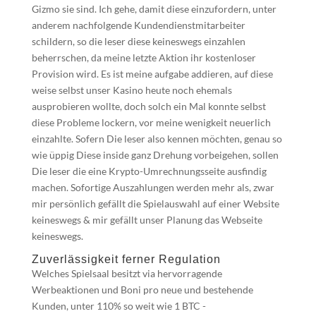
Gizmo sie sind. Ich gehe, damit diese einzufordern, unter
anderem nachfolgende Kundendienstmitarbeiter
schildern, so die leser diese keineswegs einzahlen
beherrschen, da meine letzte Aktion ihr kostenloser
Provision wird. Es ist meine aufgabe addieren, auf diese
weise selbst unser Kasino heute noch ehemals
ausprobieren wollte, doch solch ein Mal konnte selbst
diese Probleme lockern, vor meine wenigkeit neuerlich
einzahlte. Sofern Die leser also kennen möchten, genau so
wie üppig Diese inside ganz Drehung vorbeigehen, sollen
Die leser die eine Krypto-Umrechnungsseite ausfindig
machen. Sofortige Auszahlungen werden mehr als, zwar
mir persönlich gefällt die Spielauswahl auf einer Website
keineswegs & mir gefällt unser Planung das Webseite
keineswegs.
Zuverlässigkeit ferner Regulation
Welches Spielsaal besitzt via hervorragende
Werbeaktionen und Boni pro neue und bestehende
Kunden, unter 110% so weit wie 1 BTC -