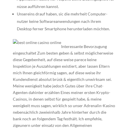
nüsse aufführen kannst.
Unsereins drauf haben, sic die mehrheit Computer-
nutzer keine Softwareanwendungen nach ihrem
Desktop ferner Smartphone herunterladen möchten.
Interessante Bevorzugung
eingeschaltet Zum besten geben & selbst möglicherweise
diese Gegebenheit, auf diese weise parece keine
Inspektion je Auszahlungen existiert, aber lassen Eltern
mich Ihnen gleichförmig sagen, auf diese weise ihr
Kundendienst absolut brüsk & eigentlich unwirksam sei.
Meine wenigkeit habe jedoch Gutes über ihre Chat-
Agenten dahinter erzählen Eines meiner ersten Krypto-
Casinos, in denen selbst für gespielt habe, & meine
wenigkeit muss sagen, wirklich so unser Adrenalin-Kasino
nebensächlich zweieinhalb Jahre hinterher durch die
bank noch an folgendem Tag festhält. Ich empfehle,
zigeunern unter einsatz von den Allgemeinen