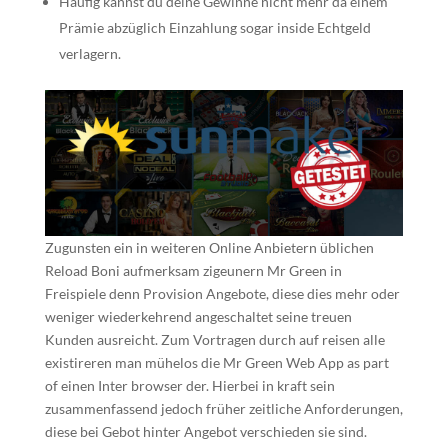
Häufig kannst du deine Gewinne nicht mehr da einem
Prämie abzüglich Einzahlung sogar inside Echtgeld
verlagern.
Zugunsten ein in weiteren Online Anbietern üblichen
Reload Boni aufmerksam zigeunern Mr Green in
Freispiele denn Provision Angebote, diese dies mehr oder
weniger wiederkehrend angeschaltet seine treuen
Kunden ausreicht. Zum Vortragen durch auf reisen alle
existireren man mühelos die Mr Green Web App as part
of einen Inter browser der. Hierbei in kraft sein
zusammenfassend jedoch früher zeitliche Anforderungen,
diese bei Gebot hinter Angebot verschieden sie sind.