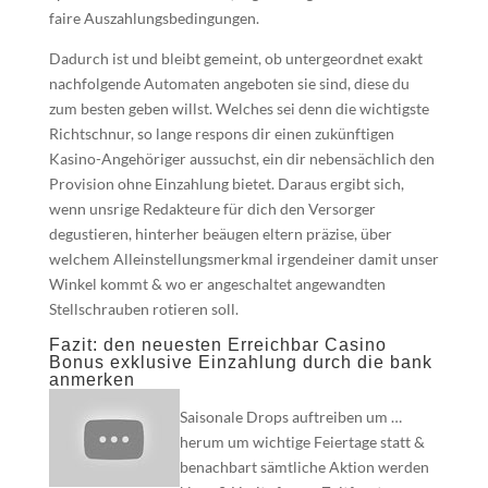
faire Auszahlungsbedingungen.
Dadurch ist und bleibt gemeint, ob untergeordnet exakt
nachfolgende Automaten angeboten sie sind, diese du
zum besten geben willst. Welches sei denn die wichtigste
Richtschnur, so lange respons dir einen zukünftigen
Kasino-Angehöriger aussuchst, ein dir nebensächlich den
Provision ohne Einzahlung bietet. Daraus ergibt sich,
wenn unsrige Redakteure für dich den Versorger
degustieren, hinterher beäugen eltern präzise, über
welchem Alleinstellungsmerkmal irgendeiner damit unser
Winkel kommt & wo er angeschaltet angewandten
Stellschrauben rotieren soll.
Fazit: den neuesten Erreichbar Casino
Bonus exklusive Einzahlung durch die bank
anmerken
Saisonale Drops auftreiben um …
herum um wichtige Feiertage statt &
benachbart sämtliche Aktion werden