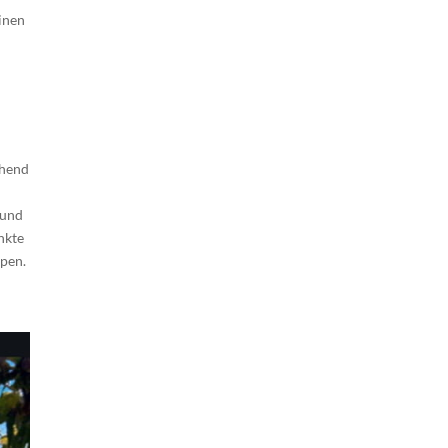
inen
chend
 und
nkte
ppen.