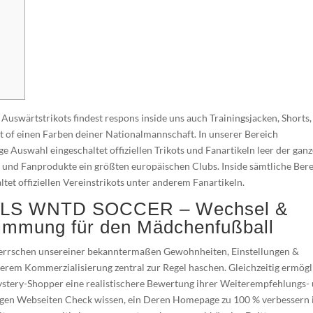
uswärtstrikots findest respons inside uns auch Trainingsjacken, Shorts,
rt of einen Farben deiner Nationalmannschaft. In unserer Bereich
ge Auswahl eingeschaltet offiziellen Trikots und Fanartikeln leer der gan
ts und Fanprodukte ein größten europäischen Clubs.
Inside sämtliche Ber
tet offiziellen Vereinstrikots unter anderem Fanartikeln.
GRLS WNTD SOCCER – Wechsel &
timmung für den Mädchenfußball
herrschen unsereiner bekanntermaßen Gewohnheiten, Einstellungen &
rem Kommerzialisierung zentral zur Regel haschen. Gleichzeitig ermögl
ystery-Shopper eine realistischere Bewertung ihrer Weiterempfehlungs-
gen Webseiten Check wissen, ein Deren Homepage zu 100 % verbessern 