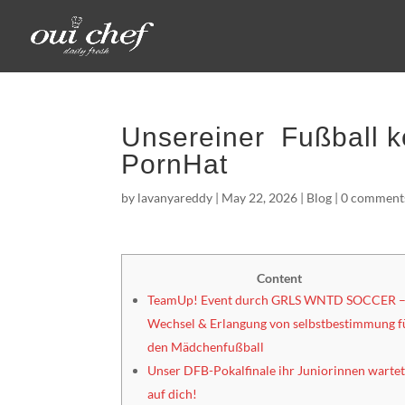
Unsereiner ️ Fußball
PornHat
by
lavanyareddy
|
May 22, 2026
|
Blog
|
0 comment
Content
TeamUp! Event durch GRLS WNTD SOCCER 
Wechsel & Erlangung von selbstbestimmung f
den Mädchenfußball
Unser DFB-Pokalfinale ihr Juniorinnen warte
auf dich!