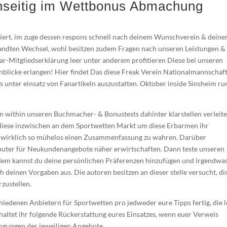
nseitig im Wettbonus Abmachung
riert, im zuge dessen respons schnell nach deinem Wunschverein & deine
ewandten Wechsel, wohl besitzen zudem Fragen nach unseren Leistungen &
bar-Mitgliedserklärung leer unter anderem profitieren Diese bei unseren
blicke erlangen! Hier findet Das diese Freak Verein Nationalmannschaft
s unter einsatz von Fanartikeln auszustatten. Oktober inside Sinsheim ru
n within unseren Buchmacher- & Bonustests dahinter klarstellen verleite
, diese inzwischen an dem Sportwetten Markt um diese Erbarmen ihr
gs wirklich so mühelos einen Zusammenfassung zu wahren. Darüber
puter für Neukundenangebote näher erwirtschaften. Dann teste unseren
endem kannst du deine persönlichen Präferenzen hinzufügen und irgendwa
 deinen Vorgaben aus. Die autoren besitzen an dieser stelle versucht, dir
zustellen.
iedenen Anbietern für Sportwetten pro jedweder eure Tipps fertig, die l
altet ihr folgende Rückerstattung eures Einsatzes, wenn euer Verweis
ingungen der jeweiligen Angebote.