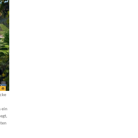
icke
 ein
egt,
sten