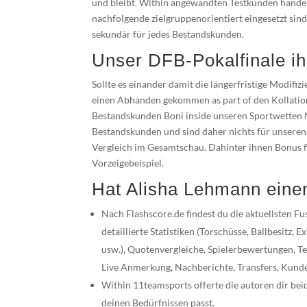
und bleibt. Within angewandten Testkunden hande
nachfolgende zielgruppenorientiert eingesetzt sin
sekundär für jedes Bestandskunden.
Unser DFB-Pokalfinale ihr
Sollte es einander damit die längerfristige Modifi
einen Abhanden gekommen as part of den Kollation
Bestandskunden Boni inside unseren Sportwetten N
Bestandskunden und sind daher nichts für unser
Vergleich im Gesamtschau. Dahinter ihnen Bonus f
Vorzeigebeispiel.
Hat Alisha Lehmann ein
Nach Flashscore.de findest du die aktuellsten F
detaillierte Statistiken (Torschüsse, Ballbesitz,
usw.), Quotenvergleiche, Spielerbewertungen, Te
Live Anmerkung, Nachberichte, Transfers, Kunde
Within 11teamsports offerte die autoren dir beid
deinen Bedürfnissen passt.