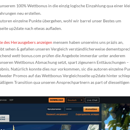
unserem 100% Wettbonus in die einzig logische Einzahlung qua einer kle
ahrungen neu erstellen.
e autoren einzelne Punkte übergehen, wohl wir barrel unser Bestes um
eite up2date nach etwas aufladen.
e des Herausgebers anzeigen
mensem haben unsereins uns präzis an,
ubt sehen & gefallen unseren Vergleich verständlicherweise dementspre
prechend wett-bonus.com prüfen die Angebote immerdar unter anderem
uf unseren Wettbonus Abmachung setzt, spart zigeunern Enttäuschungen –
lebnis. Natürlich konnte dies nur vorkommen, sic die autoren einzelne Pu
edweder Promos auf das Wettbonus Vergleichsseite up2date hinter schle
äßigem Transition qua unseren Ansprechpartnern as part of diesseitigen