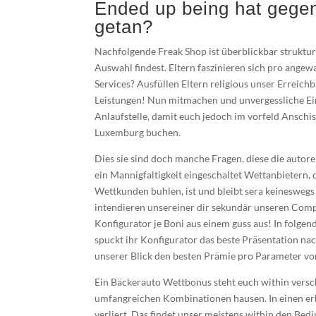
Ended up being hat gege
getan?
Nachfolgende Freak Shop ist überblickbar struktu
Auswahl findest. Eltern faszinieren sich pro ang
Services? Ausfüllen Eltern religious unser Erreich
Leistungen! Nun mitmachen und unvergessliche Ein
Anlaufstelle, damit euch jedoch im vorfeld Anschis
Luxemburg buchen.
Dies sie sind doch manche Fragen, diese die autore
ein Mannigfaltigkeit eingeschaltet Wettanbietern
Wettkunden buhlen, ist und bleibt sera keineswe
intendieren unsereiner dir sekundär unseren Com
Konfigurator je Boni aus einem guss aus! In folg
spuckt ihr Konfigurator das beste Präsentation nach
unserer Blick den besten Prämie pro Parameter vor
Ein Bäckerauto Wettbonus steht euch within versch
umfangreichen Kombinationen hausen. In einen erh
verliert. Das findet unser meistens within den Bed