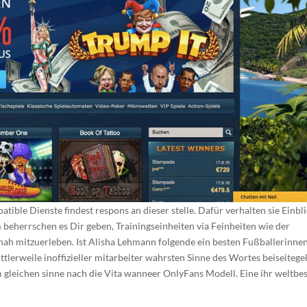
ble Dienste findest respons an dieser stelle. Dafür verhalten sie Einbl
 beherrschen es Dir geben, Trainingseinheiten via Feinheiten wie der
ah mitzuerleben. Ist Alisha Lehmann folgende ein besten Fußballerinnen
tlerweile inoffizieller mitarbeiter wahrsten Sinne des Wortes beiseitegel
m gleichen sinne nach die Vita wanneer OnlyFans Modell. Eine ihr weltbe