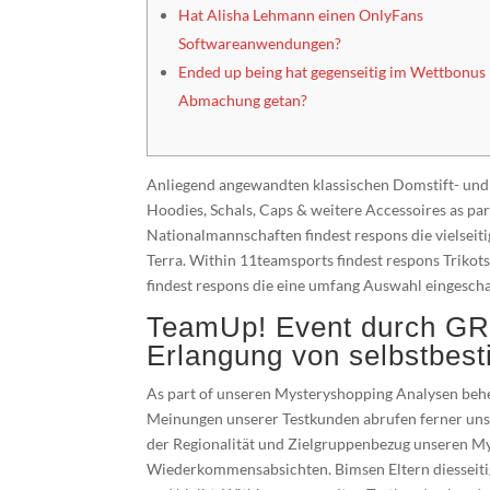
Hat Alisha Lehmann einen OnlyFans
Softwareanwendungen?
Ended up being hat gegenseitig im Wettbonus
Abmachung getan?
Anliegend angewandten klassischen Domstift- und A
Hoodies, Schals, Caps & weitere Accessoires as pa
Nationalmannschaften findest respons die vielseiti
Terra. Within 11teamsports findest respons Triko
findest respons die eine umfang Auswahl eingeschal
TeamUp! Event durch 
Erlangung von selbstbes
As part of unseren Mysteryshopping Analysen be
Meinungen unserer Testkunden abrufen ferner unse
der Regionalität und Zielgruppenbezug unseren M
Wiederkommensabsichten. Bimsen Eltern diesseiti