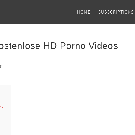
HOME
SUBSCRIPTIONS
 kostenlose HD Porno Videos
s
–
ür
t