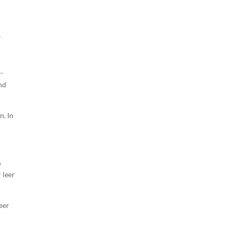
r
-
nd
n. In
s
 leer
eer