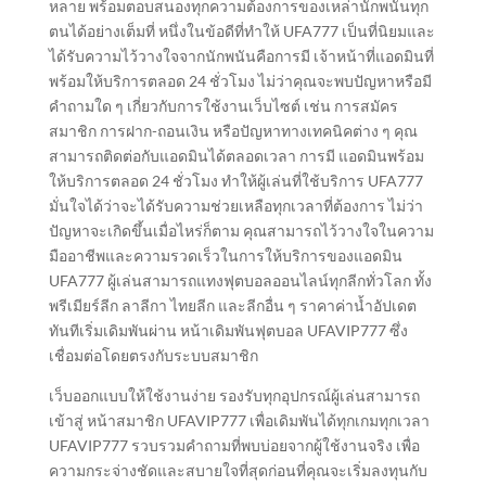
หลาย พร้อมตอบสนองทุกความต้องการของเหล่านักพนันทุก
ตนได้อย่างเต็มที่ หนึ่งในข้อดีที่ทำให้ UFA777 เป็นที่นิยมและ
ได้รับความไว้วางใจจากนักพนันคือการมี เจ้าหน้าที่แอดมินที่
พร้อมให้บริการตลอด 24 ชั่วโมง ไม่ว่าคุณจะพบปัญหาหรือมี
คำถามใด ๆ เกี่ยวกับการใช้งานเว็บไซต์ เช่น การสมัคร
สมาชิก การฝาก-ถอนเงิน หรือปัญหาทางเทคนิคต่าง ๆ คุณ
สามารถติดต่อกับแอดมินได้ตลอดเวลา การมี แอดมินพร้อม
ให้บริการตลอด 24 ชั่วโมง ทำให้ผู้เล่นที่ใช้บริการ UFA777
มั่นใจได้ว่าจะได้รับความช่วยเหลือทุกเวลาที่ต้องการ ไม่ว่า
ปัญหาจะเกิดขึ้นเมื่อไหร่ก็ตาม คุณสามารถไว้วางใจในความ
มืออาชีพและความรวดเร็วในการให้บริการของแอดมิน
UFA777 ผู้เล่นสามารถแทงฟุตบอลออนไลน์ทุกลีกทั่วโลก ทั้ง
พรีเมียร์ลีก ลาลีกา ไทยลีก และลีกอื่น ๆ ราคาค่าน้ำอัปเดต
ทันทีเริ่มเดิมพันผ่าน หน้าเดิมพันฟุตบอล UFAVIP777 ซึ่ง
เชื่อมต่อโดยตรงกับระบบสมาชิก
เว็บออกแบบให้ใช้งานง่าย รองรับทุกอุปกรณ์ผู้เล่นสามารถ
เข้าสู่ หน้าสมาชิก UFAVIP777 เพื่อเดิมพันได้ทุกเกมทุกเวลา
UFAVIP777 รวบรวมคำถามที่พบบ่อยจากผู้ใช้งานจริง เพื่อ
ความกระจ่างชัดและสบายใจที่สุดก่อนที่คุณจะเริ่มลงทุนกับ