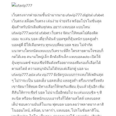
เว็บตรงจากค่ายเกมชั้นนำมากมาย ufavip777.digital ufabet
เว็บตรง สล็อตเว็บตรง เล่นง่าย จ่ายจริง พร้อมโปรโมชั่นสุด
คุ้มสำหรับนักเดิมพันทุกคน อยาก แทงบอล แบบไหน
ufavip777.world ufabet เว็บตรง จัดมาให้หมดไม่ต้องคิด
เยอะ จะเล่น บอล เดี่ยวก็มันส์ บอลชุดก็ลุ้นหนัก บอลสูงต่ำ
บอลคู่คี่ มีให้เลือกครบ ทุกแบบที่คอ บอล ชอบ ไม่จำกัด
แนวทางใครถนัดแทงแบบวิเคราะห์ลึก ใครสายตามใจชอบก็
กดได้เลย สนามใหญ่เล็ก ลีกดังลีกเล็ก แทงบอลauto เปิดให้
ลุ้นทุกแมตช์ ชอบเชียร์ทีมดังหรืออยากลองทีมรองก็เลือกได้
ตามสไตล์ ความสนุกมันไม่ได้จบแค่เลือกคู่ บอล นะ
ufavip777.asia ufa vip777 ยังจัดรูปแบบการแทงให้เพลินสุด
ๆ ไม่ว่าจะเป็น บอลเต็ง บอลสเต็ป แทงสูงต่ำ ครึ่งแรกครึ่งหลัง
เขาจัดมาให้หมด มีทางเลือกให้กดกันเพียบ ลุ้นแล้วลุ้นอีก เพิ่ม
สีสันให้การเชียร์ บอล ไม่น่าเบื่ออีกต่อไป จะเล่นแบบชิล ๆ ที
ละนิด หรือจะจัดหนักแบบเอาจริงก็ได้ตามสไตล์ แทงบอลส
เต็ป ชอบความมันส์ในเกม ฟุตบอล บอกเลยว่าพลาดยาก คาสิ
โนออนไลน์, สล็อต, บาคาร่า, แทงบอล, โปรโมชั่นคาสิโน,