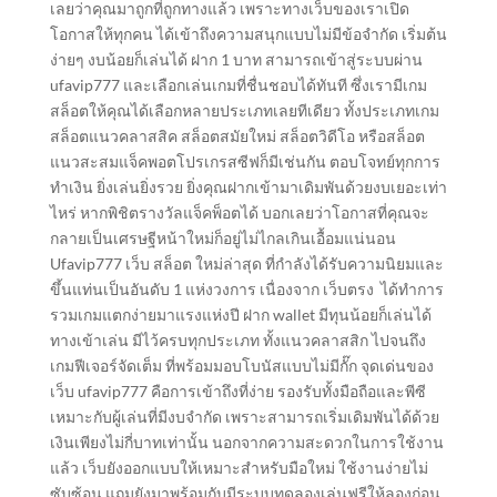
เลยว่าคุณมาถูกที่ถูกทางแล้ว เพราะทางเว็บของเราเปิด
โอกาสให้ทุกคน ได้เข้าถึงความสนุกแบบไม่มีข้อจำกัด เริ่มต้น
ง่ายๆ งบน้อยก็เล่นได้ ฝาก 1 บาท สามารถเข้าสู่ระบบผ่าน
ufavip777 และเลือกเล่นเกมที่ชื่นชอบได้ทันที ซึ่งเรามีเกม
สล็อตให้คุณได้เลือกหลายประเภทเลยทีเดียว ทั้งประเภทเกม
สล็อตแนวคลาสสิค สล็อตสมัยใหม่ สล็อตวิดีโอ หรือสล็อต
แนวสะสมแจ็คพอตโปรเกรสซีฟก็มีเช่นกัน ตอบโจทย์ทุกการ
ทำเงิน ยิ่งเล่นยิ่งรวย ยิ่งคุณฝากเข้ามาเดิมพันด้วยงบเยอะเท่า
ไหร่ หากพิชิตรางวัลแจ็คพ็อตได้ บอกเลยว่าโอกาสที่คุณจะ
กลายเป็นเศรษฐีหน้าใหม่ก็อยู่ไม่ไกลเกินเอื้อมแน่นอน
Ufavip777 เว็บ สล็อต ใหม่ล่าสุด ที่กำลังได้รับความนิยมและ
ขึ้นแท่นเป็นอันดับ 1 แห่งวงการ เนื่องจาก เว็บตรง ได้ทำการ
รวมเกมแตกง่ายมาแรงแห่งปี ฝาก wallet มีทุนน้อยก็เล่นได้
ทางเข้าเล่น มีไว้ครบทุกประเภท ทั้งแนวคลาสสิก ไปจนถึง
เกมฟีเจอร์จัดเต็ม ที่พร้อมมอบโบนัสแบบไม่มีกั๊ก จุดเด่นของ
เว็บ ufavip777 คือการเข้าถึงที่ง่าย รองรับทั้งมือถือและพีซี
เหมาะกับผู้เล่นที่มีงบจำกัด เพราะสามารถเริ่มเดิมพันได้ด้วย
เงินเพียงไม่กี่บาทเท่านั้น นอกจากความสะดวกในการใช้งาน
แล้ว เว็บยังออกแบบให้เหมาะสำหรับมือใหม่ ใช้งานง่ายไม่
ซับซ้อน แถมยังมาพร้อมกับมีระบบทดลองเล่นฟรีให้ลองก่อน