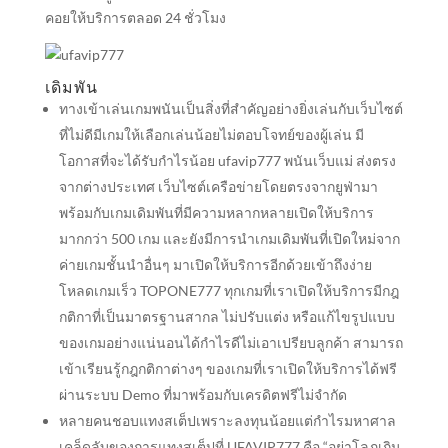
คอยให้บริการตลอด 24 ชั่วโมง
เดิมพัน
ทางเข้าเล่นเกมพนันเป็นสิ่งที่สำคัญอย่างยิ่งเล่นกับเว็บไซต์
ที่ไม่ดีมีเกมให้เลือกเล่นน้อยไม่ตอบโจทย์ของผู้เล่น มี
โอกาสที่จะได้รับกำไรน้อย ufavip777 พนันเว็บแม่ ส่งตรง
จากต่างประเทศ เว็บไซต์เครือข่ายโดยตรงจากยูฟ่ามา
พร้อมกับเกมเดิมพันที่มีความหลากหลายเปิดให้บริการ
มากกว่า 500 เกม และยังมีการนำเกมเดิมพันที่เปิดใหม่จาก
ค่ายเกมชั้นนำอื่นๆ มาเปิดให้บริการอีกด้วยเข้าถึงง่าย
โหลดเกมเร็ว TOPONE777 ทุกเกมที่เราเปิดให้บริการมีกฎ
กติกาที่เป็นมาตรฐานสากล ไม่ปรับแต่ง หรือแก้ไขรูปแบบ
ของเกมอย่างแน่นอนได้กำไรดีไม่เอาเปรียบลูกค้า สามารถ
เข้าเรียนรู้กฎกติกาต่างๆ ของเกมที่เราเปิดให้บริการได้ฟรี
ผ่านระบบ Demo ที่มาพร้อมกับเครดิตฟรีไม่จำกัด
หลายคนชอบแทงสเต็ปเพราะลงทุนน้อยแต่กำไรมหาศาล
เคล็ดลับของการแทงสเต็ปที่ UFAVIP777 คือ “อย่าโลภเกิน