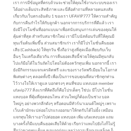
เรา การมีข้อมูลที่ครบถ้วนจะช่วยให้คุณใช้งานระบบของเรา
ได้อย่างเต็มประสิทธิภาพ และนี่คือคำถามที่หลายคนสงสัย
เกี่ยวกับเว็บตรงอันดับ 1 ของเรา UFAVIP777 ให้ความสำคัญ
กับการคืนกำไรให้กับลูกค้า นอกจากการบริการที่ดีแล้ว เรา
ยังมีโปรโมชั่นที่ออกแบบมาเพื่อสนับสนุนการเล่นของคุณให้
คุ้มค่าที่สุด สำหรับสมาชิกใหม่ เรามีโบนัสต้อนรับที่ให้คุณมี
ทุนเริ่มต้นเพิ่มขึ้น ส่วนสมาชิกเก่า เราก็มีโปรโมชั่นคืนยอด
เสีย (Cashback) ให้ทุกวัน ซึ่งถือว่าสูงที่สุดเมื่อเทียบกับเว็บ
อื่นๆ ในเครือเดียวกัน การคืนยอดเสียนี้ช่วยให้คุณมีทุนกลับ
ไปแก้มือได้ในวันถัดไปโดยไม่ต้องควักทุนเพิ่ม นอกจากนี้ เรา
ยังมีกิจกรรมแจกเครดิตฟรี และของรางวัลพรีเมียมในโอกาส
พิเศษต่างๆ ตลอดทั้งปี เพื่อเป็นการขอบคุณที่สมาชิกทุกท่าน
ไว้วางใจให้เราดูแล บอกตรงๆ คนที่ชอบ แทงบอล member
ufavip777 สิ่งแรกที่คิดถึงก็คือโปรเด็ดๆ ใช่ปะ มีโปรโมชั่น
แทงบอล ที่คุ้มที่สุดตอนไหน ส่วนใหญ่ก็ต้องเป็นช่วง บอล
ใหญ่ๆ อย่างพวกลีกดังๆ หรือตอนมีทัวร์นาเมนต์ใหญ่ๆ เพราะ
เว็บเค้ามักจะปล่อยโปรแรงออกมาให้กดรับได้ไม่ยั้ง เหมือน
แจกทุนให้เราเอาไปต่อยอด แทงบอล เพิ่ม ufaแทงบอล แถม
บางครั้งก็มีแบบคืนยอดเสียให้ด้วย เรียกว่าแทงไปยังไงก็ไม่รู้
สึกว่าขาดทุนเต็มๆ ขอบอกก่อนเลยว่าการเลือกเกมสล็อต ก็