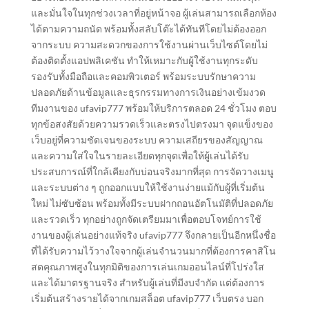
และมั่นใจในทุกช่วงเวลาที่อยู่หน้าจอ ผู้เล่นสามารถเลือกห้อง
ได้ตามความถนัด พร้อมทั้งสลับโต๊ะได้ทันทีโดยไม่ต้องออก
จากระบบ ความสะดวกของการใช้งานผ่านเว็บไซต์โดยไม่
ต้องติดตั้งแอปพลิเคชัน ทำให้เหมาะกับผู้ใช้งานทุกระดับ
รองรับทั้งมือถือและคอมพิวเตอร์ พร้อมระบบรักษาความ
ปลอดภัยด้านข้อมูลและธุรกรรมทางการเงินอย่างเข้มงวด
ทีมงานของ ufavip777 พร้อมให้บริการตลอด 24 ชั่วโมง ตอบ
ทุกข้อสงสัยด้วยความรวดเร็วและตรงไปตรงมา จุดแข็งของ
เว็บอยู่ที่ความชัดเจนของระบบ ความเสถียรของสัญญาณ
และความใส่ใจในรายละเอียดทุกจุดเพื่อให้ผู้เล่นได้รับ
ประสบการณ์ที่ใกล้เคียงกับบ่อนจริงมากที่สุด การจัดวางเมนู
และระบบต่าง ๆ ถูกออกแบบให้ใช้งานง่ายแม้กับผู้ที่เริ่มต้น
ใหม่ ไม่ซับซ้อน พร้อมทั้งมีระบบฝากถอนอัตโนมัติที่ปลอดภัย
และรวดเร็ว ทุกอย่างถูกจัดเตรียมมาเพื่อตอบโจทย์การใช้
งานของผู้เล่นอย่างแท้จริง ufavip777 จึงกลายเป็นอีกหนึ่งชื่อ
ที่ได้รับความไว้วางใจจากผู้เล่นจำนวนมากที่ต้องการคาสิโน
สดคุณภาพสูงในทุกมิติของการเล่นเกมออนไลน์ที่โปร่งใส
และได้มาตรฐานจริง สำหรับผู้เล่นที่มีงบจำกัด แต่ต้องการ
เริ่มต้นสร้างรายได้จากเกมสล็อต ufavip777 เว็บตรง บอก