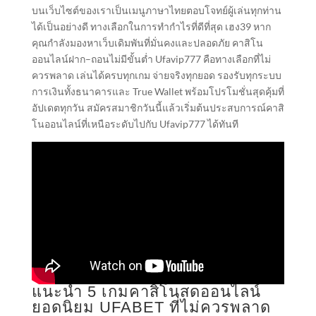
บนเว็บไซต์ของเราเป็นเมนูภาษาไทยตอบโจทย์ผู้เล่นทุกท่าน
ได้เป็นอย่างดี ทางเลือกในการทำกำไรที่ดีที่สุด เฮง39 หาก
คุณกำลังมองหาเว็บเดิมพันที่มั่นคงและปลอดภัย คาสิโน
ออนไลน์ฝาก–ถอนไม่มีขั้นต่ำ Ufavip777 คือทางเลือกที่ไม่
ควรพลาด เล่นได้ครบทุกเกม จ่ายจริงทุกยอด รองรับทุกระบบ
การเงินทั้งธนาคารและ True Wallet พร้อมโปรโมชั่นสุดคุ้มที่
อัปเดตทุกวัน สมัครสมาชิกวันนี้แล้วเริ่มต้นประสบการณ์คาสิ
โนออนไลน์ที่เหนือระดับไปกับ Ufavip777 ได้ทันที
แนะนำ 5 เกมคาสิโนสดออนไลน์
ยอดนิยม UFABET ที่ไม่ควรพลาด