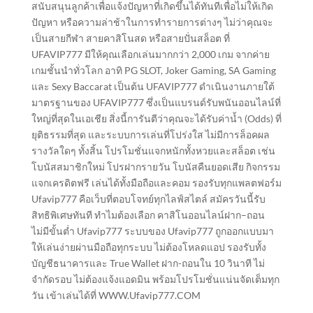
สนับสนุนลูกค้าเพื่อแจ้งปัญหาที่เกิดขึ้นได้ทันทีเพื่อไม่ให้เกิด
ปัญหา หรือความล่าช้าในการทำรายการต่างๆ ไม่ว่าคุณจะ
เป็นสายกีฬา สายคาสิโนสด หรือสายปั่นสล็อต ที่
UFAVIP777 มีให้คุณเลือกเล่นมากกว่า 2,000 เกม จากค่าย
เกมชั้นนำทั่วโลก อาทิ PG SLOT, Joker Gaming, SA Gaming
และ Sexy Baccarat เป็นต้น UFAVIP777 ดำเนินงานภายใต้
มาตรฐานของ UFAVIP777 ซึ่งเป็นแบรนด์รับพนันออนไลน์ที่
ใหญ่ที่สุดในเอเชีย สิ่งนี้การันตีว่าคุณจะได้รับค่าน้ำ (Odds) ที่
ยุติธรรมที่สุด และระบบการเล่นที่โปร่งใส ไม่มีการล็อคผล
รางวัลใดๆ ทั้งสิ้น โปรโมชั่นแจกหนักทั้งหวยและสล็อต เช่น
โบนัสสมาชิกใหม่ โปรฝากรายวัน โบนัสคืนยอดเสีย กิจกรรม
แจกเครดิตฟรี เล่นได้ทั้งมือถือและคอม รองรับทุกแพลตฟอร์ม
Ufavip777 คือเว็บที่ตอบโจทย์ทุกไลฟ์สไตล์ สมัครวันนี้รับ
สิทธิพิเศษทันที ทำไมต้องเลือก คาสิโนออนไลน์ฝาก–ถอน
ไม่มีขั้นต่ำ Ufavip777 ระบบของ Ufavip777 ถูกออกแบบมา
ให้เล่นง่ายผ่านมือถือทุกระบบ ไม่ต้องโหลดแอป รองรับทั้ง
บัญชีธนาคารและ True Wallet ฝาก-ถอนใน 10 วินาที ไม่
จำกัดรอบ ไม่ต้องแจ้งแอดมิน พร้อมโปรโมชั่นแน่นจัดเต็มทุก
วัน เข้าเล่นได้ที่ WWW.Ufavip777.COM