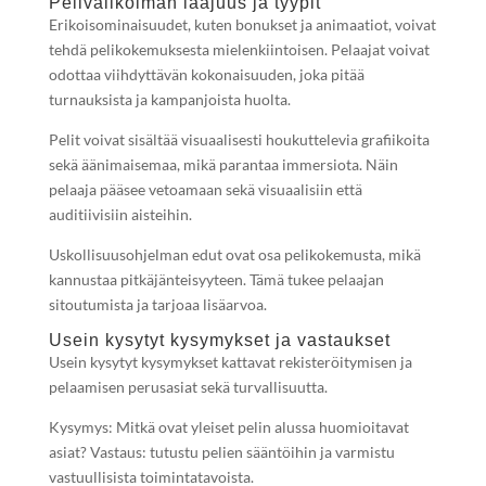
Pelivalikoiman laajuus ja tyypit
Erikoisominaisuudet, kuten bonukset ja animaatiot, voivat
tehdä pelikokemuksesta mielenkiintoisen. Pelaajat voivat
odottaa viihdyttävän kokonaisuuden, joka pitää
turnauksista ja kampanjoista huolta.
Pelit voivat sisältää visuaalisesti houkuttelevia grafiikoita
sekä äänimaisemaa, mikä parantaa immersiota. Näin
pelaaja pääsee vetoamaan sekä visuaalisiin että
auditiivisiin aisteihin.
Uskollisuusohjelman edut ovat osa pelikokemusta, mikä
kannustaa pitkäjänteisyyteen. Tämä tukee pelaajan
sitoutumista ja tarjoaa lisäarvoa.
Usein kysytyt kysymykset ja vastaukset
Usein kysytyt kysymykset kattavat rekisteröitymisen ja
pelaamisen perusasiat sekä turvallisuutta.
Kysymys: Mitkä ovat yleiset pelin alussa huomioitavat
asiat? Vastaus: tutustu pelien sääntöihin ja varmistu
vastuullisista toimintatavoista.