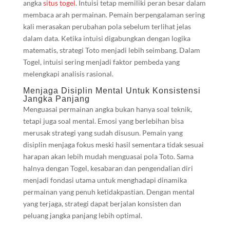
angka
situs togel
. Intuisi tetap memiliki peran besar dalam
membaca arah permainan. Pemain berpengalaman sering
kali merasakan perubahan pola sebelum terlihat jelas
dalam data. Ketika intuisi digabungkan dengan logika
matematis, strategi Toto menjadi lebih seimbang. Dalam
Togel, intuisi sering menjadi faktor pembeda yang
melengkapi analisis rasional.
Menjaga Disiplin Mental Untuk Konsistensi
Jangka Panjang
Menguasai permainan angka bukan hanya soal teknik,
tetapi juga soal mental. Emosi yang berlebihan bisa
merusak strategi yang sudah disusun. Pemain yang
disiplin menjaga fokus meski hasil sementara tidak sesuai
harapan akan lebih mudah menguasai pola Toto. Sama
halnya dengan Togel, kesabaran dan pengendalian diri
menjadi fondasi utama untuk menghadapi dinamika
permainan yang penuh ketidakpastian. Dengan mental
yang terjaga, strategi dapat berjalan konsisten dan
peluang jangka panjang lebih optimal.