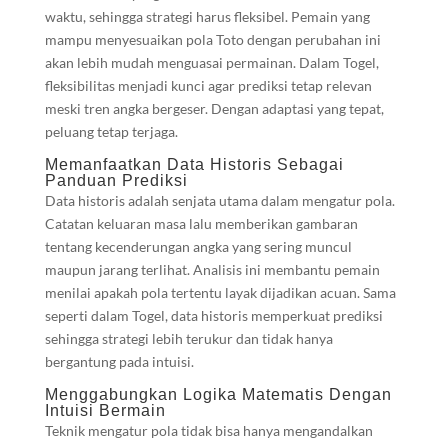
waktu, sehingga strategi harus fleksibel. Pemain yang
mampu menyesuaikan pola Toto dengan perubahan ini
akan lebih mudah menguasai permainan. Dalam Togel,
fleksibilitas menjadi kunci agar prediksi tetap relevan
meski tren angka bergeser. Dengan adaptasi yang tepat,
peluang tetap terjaga.
Memanfaatkan Data Historis Sebagai
Panduan Prediksi
Data historis adalah senjata utama dalam mengatur pola.
Catatan keluaran masa lalu memberikan gambaran
tentang kecenderungan angka yang sering muncul
maupun jarang terlihat. Analisis ini membantu pemain
menilai apakah pola tertentu layak dijadikan acuan. Sama
seperti dalam Togel, data historis memperkuat prediksi
sehingga strategi lebih terukur dan tidak hanya
bergantung pada intuisi.
Menggabungkan Logika Matematis Dengan
Intuisi Bermain
Teknik mengatur pola tidak bisa hanya mengandalkan