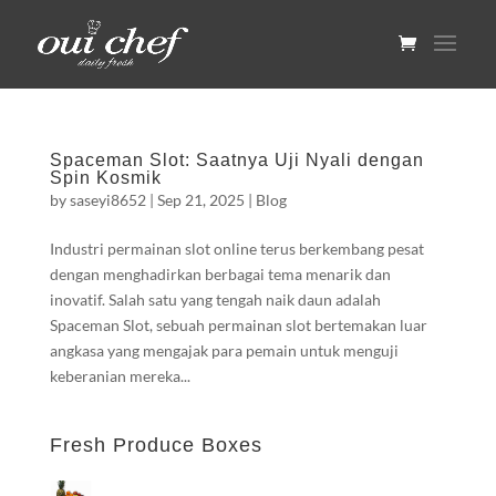
Spaceman Slot: Saatnya Uji Nyali dengan
Spin Kosmik
by
saseyi8652
|
Sep 21, 2025
|
Blog
Industri permainan slot online terus berkembang pesat
dengan menghadirkan berbagai tema menarik dan
inovatif. Salah satu yang tengah naik daun adalah
Spaceman Slot, sebuah permainan slot bertemakan luar
angkasa yang mengajak para pemain untuk menguji
keberanian mereka...
Fresh Produce Boxes