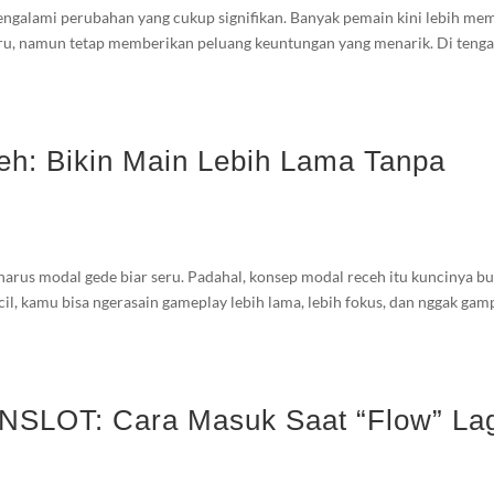
ngalami perubahan yang cukup signifikan. Banyak pemain kini lebih mem
uru, namun tetap memberikan peluang keuntungan yang menarik. Di teng
: Bikin Main Lebih Lama Tanpa
harus modal gede biar seru. Padahal, konsep modal receh itu kuncinya b
cil, kamu bisa ngerasain gameplay lebih lama, lebih fokus, dan nggak ga
NSLOT: Cara Masuk Saat “Flow” La