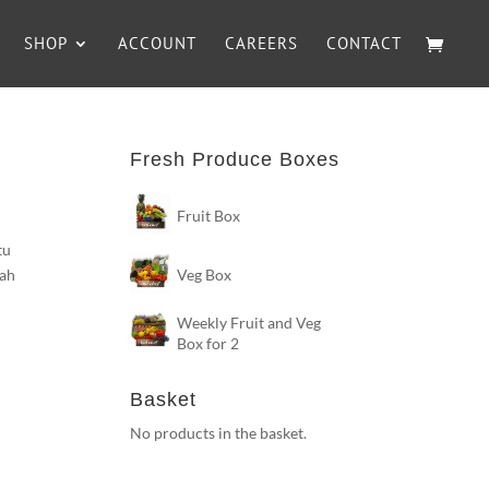
SHOP
ACCOUNT
CAREERS
CONTACT
Fresh Produce Boxes
Fruit Box
tu
Veg Box
lah
Weekly Fruit and Veg
Box for 2
Basket
No products in the basket.