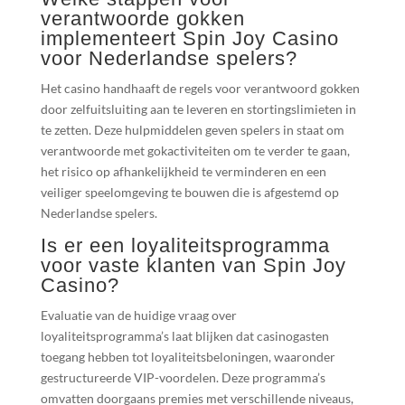
verantwoorde gokken
implementeert Spin Joy Casino
voor Nederlandse spelers?
Het casino handhaaft de regels voor verantwoord gokken
door zelfuitsluiting aan te leveren en stortingslimieten in
te zetten. Deze hulpmiddelen geven spelers in staat om
verantwoorde met gokactiviteiten om te verder te gaan,
het risico op afhankelijkheid te verminderen en een
veiliger speelomgeving te bouwen die is afgestemd op
Nederlandse spelers.
Is er een loyaliteitsprogramma
voor vaste klanten van Spin Joy
Casino?
Evaluatie van de huidige vraag over
loyaliteitsprogramma’s laat blijken dat casinogasten
toegang hebben tot loyaliteitsbeloningen, waaronder
gestructureerde VIP-voordelen. Deze programma’s
omvatten doorgaans premies met verschillende niveaus,