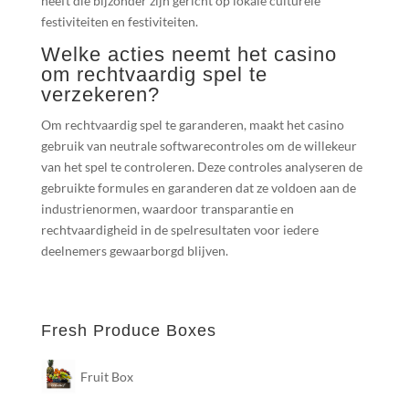
heeft die bijzonder zijn gericht op lokale culturele
festiviteiten en festiviteiten.
Welke acties neemt het casino
om rechtvaardig spel te
verzekeren?
Om rechtvaardig spel te garanderen, maakt het casino
gebruik van neutrale softwarecontroles om de willekeur
van het spel te controleren. Deze controles analyseren de
gebruikte formules en garanderen dat ze voldoen aan de
industrienormen, waardoor transparantie en
rechtvaardigheid in de spelresultaten voor iedere
deelnemers gewaarborgd blijven.
Fresh Produce Boxes
Fruit Box