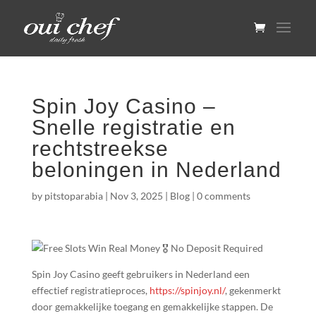
Spin Joy Casino –
Snelle registratie en
rechtstreekse
beloningen in Nederland
by
pitstoparabia
|
Nov 3, 2025
|
Blog
|
0 comments
Spin Joy Casino geeft gebruikers in Nederland een
effectief registratieproces,
https://spinjoy.nl/
, gekenmerkt
door gemakkelijke toegang en gemakkelijke stappen. De