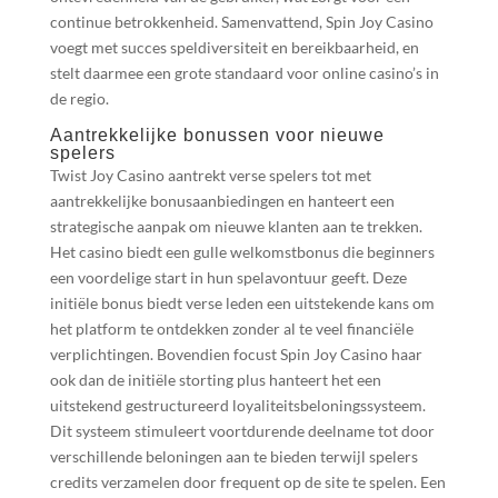
continue betrokkenheid. Samenvattend, Spin Joy Casino
voegt met succes speldiversiteit en bereikbaarheid, en
stelt daarmee een grote standaard voor online casino’s in
de regio.
Aantrekkelijke bonussen voor nieuwe
spelers
Twist Joy Casino aantrekt verse spelers tot met
aantrekkelijke bonusaanbiedingen en hanteert een
strategische aanpak om nieuwe klanten aan te trekken.
Het casino biedt een gulle welkomstbonus die beginners
een voordelige start in hun spelavontuur geeft. Deze
initiële bonus biedt verse leden een uitstekende kans om
het platform te ontdekken zonder al te veel financiële
verplichtingen. Bovendien focust Spin Joy Casino haar
ook dan de initiële storting plus hanteert het een
uitstekend gestructureerd loyaliteitsbeloningssysteem.
Dit systeem stimuleert voortdurende deelname tot door
verschillende beloningen aan te bieden terwijl spelers
credits verzamelen door frequent op de site te spelen. Een