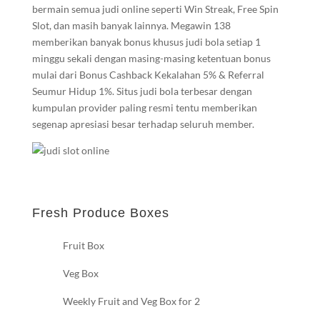
bermain semua judi online seperti Win Streak, Free Spin
Slot, dan masih banyak lainnya. Megawin 138
memberikan banyak bonus khusus judi bola setiap 1
minggu sekali dengan masing-masing ketentuan bonus
mulai dari Bonus Cashback Kekalahan 5% & Referral
Seumur Hidup 1%. Situs judi bola terbesar dengan
kumpulan provider paling resmi tentu memberikan
segenap apresiasi besar terhadap seluruh member.
Fresh Produce Boxes
Fruit Box
Veg Box
Weekly Fruit and Veg Box for 2