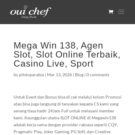
Mega Win 138, Agen
Slot, Slot Online Terbaik,
Casino Live, Sport
by
pitstoparabia
|
Mar 13, 2026
|
Blog
|
0 comments
Untuk Event dan Bonus bisa di cek melalui kolom Promosi
atau bisa juga langsung di tanyakan kepada CS kami yang
senang tiasa hadir 24Jam Full untuk melayani member
kami. Keunggulan utama SLOT ONLINE di Megawin138
adalah kerja sama dengan provider raksasa seperti CQ9,
Pragmatic Play, Joker Gaming, PG Soft, dan Creative