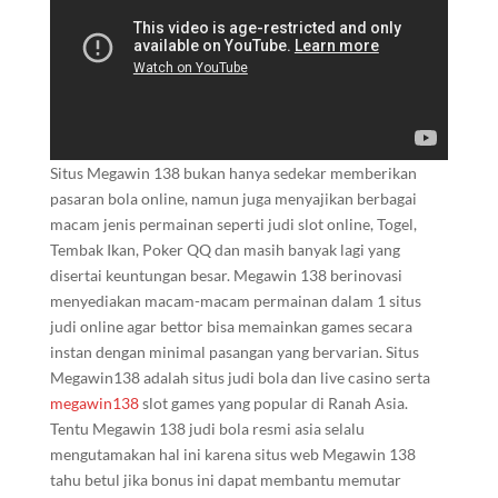
Situs Megawin 138 bukan hanya sedekar memberikan
pasaran bola online, namun juga menyajikan berbagai
macam jenis permainan seperti judi slot online, Togel,
Tembak Ikan, Poker QQ dan masih banyak lagi yang
disertai keuntungan besar. Megawin 138 berinovasi
menyediakan macam-macam permainan dalam 1 situs
judi online agar bettor bisa memainkan games secara
instan dengan minimal pasangan yang bervarian. Situs
Megawin138 adalah situs judi bola dan live casino serta
megawin138
slot games yang popular di Ranah Asia.
Tentu Megawin 138 judi bola resmi asia selalu
mengutamakan hal ini karena situs web Megawin 138
tahu betul jika bonus ini dapat membantu memutar