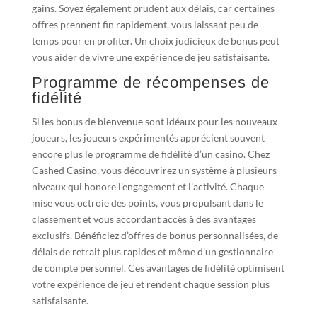
gains. Soyez également prudent aux délais, car certaines
offres prennent fin rapidement, vous laissant peu de
temps pour en profiter. Un choix judicieux de bonus peut
vous aider de vivre une expérience de jeu satisfaisante.
Programme de récompenses de
fidélité
Si les bonus de bienvenue sont idéaux pour les nouveaux
joueurs, les joueurs expérimentés apprécient souvent
encore plus le programme de fidélité d’un casino. Chez
Cashed Casino, vous découvrirez un système à plusieurs
niveaux qui honore l’engagement et l’activité. Chaque
mise vous octroie des points, vous propulsant dans le
classement et vous accordant accès à des avantages
exclusifs. Bénéficiez d’offres de bonus personnalisées, de
délais de retrait plus rapides et même d’un gestionnaire
de compte personnel. Ces avantages de fidélité optimisent
votre expérience de jeu et rendent chaque session plus
satisfaisante.