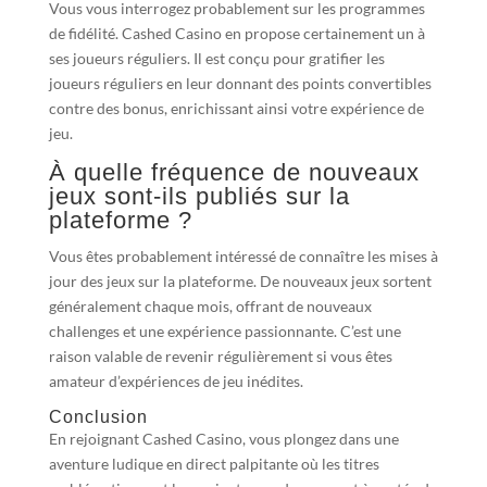
Vous vous interrogez probablement sur les programmes
de fidélité. Cashed Casino en propose certainement un à
ses joueurs réguliers. Il est conçu pour gratifier les
joueurs réguliers en leur donnant des points convertibles
contre des bonus, enrichissant ainsi votre expérience de
jeu.
À quelle fréquence de nouveaux
jeux sont-ils publiés sur la
plateforme ?
Vous êtes probablement intéressé de connaître les mises à
jour des jeux sur la plateforme. De nouveaux jeux sortent
généralement chaque mois, offrant de nouveaux
challenges et une expérience passionnante. C’est une
raison valable de revenir régulièrement si vous êtes
amateur d’expériences de jeu inédites.
Conclusion
En rejoignant Cashed Casino, vous plongez dans une
aventure ludique en direct palpitante où les titres