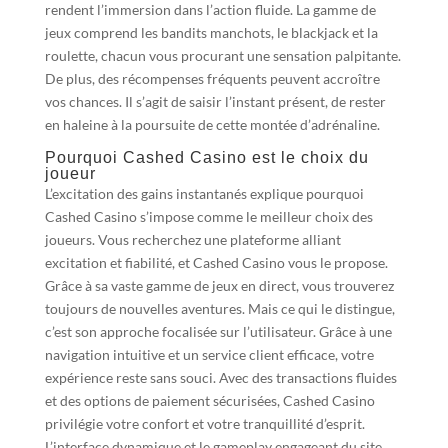
rendent l’immersion dans l’action fluide. La gamme de
jeux comprend les bandits manchots, le blackjack et la
roulette, chacun vous procurant une sensation palpitante.
De plus, des récompenses fréquents peuvent accroître
vos chances. Il s’agit de saisir l’instant présent, de rester
en haleine à la poursuite de cette montée d’adrénaline.
Pourquoi Cashed Casino est le choix du
joueur
L’excitation des gains instantanés explique pourquoi
Cashed Casino s’impose comme le meilleur choix des
joueurs. Vous recherchez une plateforme alliant
excitation et fiabilité, et Cashed Casino vous le propose.
Grâce à sa vaste gamme de jeux en direct, vous trouverez
toujours de nouvelles aventures. Mais ce qui le distingue,
c’est son approche focalisée sur l’utilisateur. Grâce à une
navigation intuitive et un service client efficace, votre
expérience reste sans souci. Avec des transactions fluides
et des options de paiement sécurisées, Cashed Casino
privilégie votre confort et votre tranquillité d’esprit.
L’interface dynamique et le gameplay engageant du site