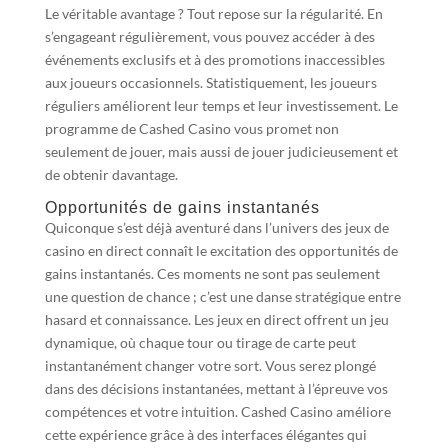
Le véritable avantage ? Tout repose sur la régularité. En
s’engageant régulièrement, vous pouvez accéder à des
événements exclusifs et à des promotions inaccessibles
aux joueurs occasionnels. Statistiquement, les joueurs
réguliers améliorent leur temps et leur investissement. Le
programme de Cashed Casino vous promet non
seulement de jouer, mais aussi de jouer judicieusement et
de obtenir davantage.
Opportunités de gains instantanés
Quiconque s’est déjà aventuré dans l’univers des jeux de
casino en direct connaît le excitation des opportunités de
gains instantanés. Ces moments ne sont pas seulement
une question de chance ; c’est une danse stratégique entre
hasard et connaissance. Les jeux en direct offrent un jeu
dynamique, où chaque tour ou tirage de carte peut
instantanément changer votre sort. Vous serez plongé
dans des décisions instantanées, mettant à l’épreuve vos
compétences et votre intuition. Cashed Casino améliore
cette expérience grâce à des interfaces élégantes qui