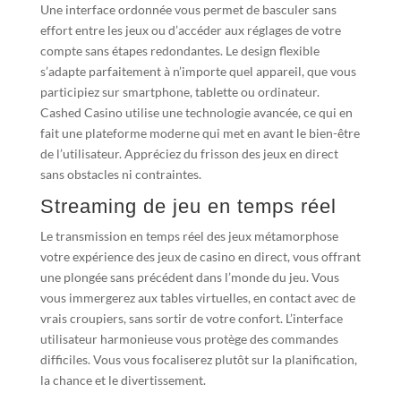
Une interface ordonnée vous permet de basculer sans
effort entre les jeux ou d’accéder aux réglages de votre
compte sans étapes redondantes. Le design flexible
s’adapte parfaitement à n’importe quel appareil, que vous
participiez sur smartphone, tablette ou ordinateur.
Cashed Casino utilise une technologie avancée, ce qui en
fait une plateforme moderne qui met en avant le bien-être
de l’utilisateur. Appréciez du frisson des jeux en direct
sans obstacles ni contraintes.
Streaming de jeu en temps réel
Le transmission en temps réel des jeux métamorphose
votre expérience des jeux de casino en direct, vous offrant
une plongée sans précédent dans l’monde du jeu. Vous
vous immergerez aux tables virtuelles, en contact avec de
vrais croupiers, sans sortir de votre confort. L’interface
utilisateur harmonieuse vous protège des commandes
difficiles. Vous vous focaliserez plutôt sur la planification,
la chance et le divertissement.