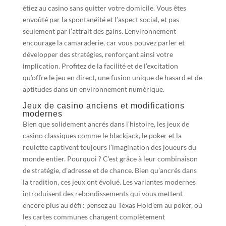
étiez au casino sans quitter votre domicile. Vous êtes
envoûté par la spontanéité et l’aspect social, et pas
seulement par l’attrait des gains. L’environnement
encourage la camaraderie, car vous pouvez parler et
développer des stratégies, renforçant ainsi votre
implication. Profitez de la facilité et de l’excitation
qu’offre le jeu en direct, une fusion unique de hasard et de
aptitudes dans un environnement numérique.
Jeux de casino anciens et modifications
modernes
Bien que solidement ancrés dans l’histoire, les jeux de
casino classiques comme le blackjack, le poker et la
roulette captivent toujours l’imagination des joueurs du
monde entier. Pourquoi ? C’est grâce à leur combinaison
de stratégie, d’adresse et de chance. Bien qu’ancrés dans
la tradition, ces jeux ont évolué. Les variantes modernes
introduisent des rebondissements qui vous mettent
encore plus au défi : pensez au Texas Hold’em au poker, où
les cartes communes changent complètement