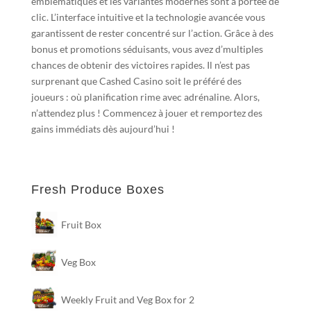
emblématiques et les variantes modernes sont à portée de
clic. L’interface intuitive et la technologie avancée vous
garantissent de rester concentré sur l’action. Grâce à des
bonus et promotions séduisants, vous avez d’multiples
chances de obtenir des victoires rapides. Il n’est pas
surprenant que Cashed Casino soit le préféré des
joueurs : où planification rime avec adrénaline. Alors,
n’attendez plus ! Commencez à jouer et remportez des
gains immédiats dès aujourd’hui !
Fresh Produce Boxes
Fruit Box
Veg Box
Weekly Fruit and Veg Box for 2