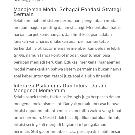
Manajemen Modal Sebagai Fondasi Strategi
Bermain
Selain memahami sistem permainan, pengelolaan modal
menjadi bagian penting dalam strategi. Menentukan batas
harian, target kemenangan, dan limit kerugian adalah
langkah yang harus dilakukan agar permainan tetap
terkendali. Slot gacor memang memberikan peluang lebih
tinggi, namun tanpa kontrol modal, keuntungan bisa
berubah menjadi kerugian. Edukasi mengenai manajemen
modal menekankan bahwa sistem permainan bukan hanya
soal keberuntungan, tetapi juga soal disiplin finansial.
Interaksi Psikologis Dan Intuisi Dalam
Mengenal Momentum
Selain aspek teknis, faktor psikologis juga berperan dalam
mengenal mekanisme slot. Banyak pemain merasa bahwa
intuisi dapat membantu mereka memilih waktu yang tepat
untuk bermain. Meski tidak bisa dijadikan patokan ilmiah,
intuisi sering kali menjadi bagian dari pengalaman
bermain. Slot gacor memberi rasa percaya diri lebih besar