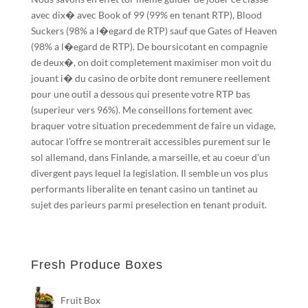
avec dix� avec Book of 99 (99% en tenant RTP), Blood
Suckers (98% a l�egard de RTP) sauf que Gates of Heaven
(98% a l�egard de RTP). De boursicotant en compagnie
de deux�, on doit completement maximiser mon voit du
jouant i� du casino de orbite dont remunere reellement
pour une outil a dessous qui presente votre RTP bas
(superieur vers 96%). Me conseillons fortement avec
braquer votre situation precedemment de faire un vidage,
autocar l’offre se montrerait accessibles purement sur le
sol allemand, dans Finlande, a marseille, et au coeur d’un
divergent pays lequel la legislation. Il semble un vos plus
performants liberalite en tenant casino un tantinet au
sujet des parieurs parmi preselection en tenant produit.
Fresh Produce Boxes
Fruit Box