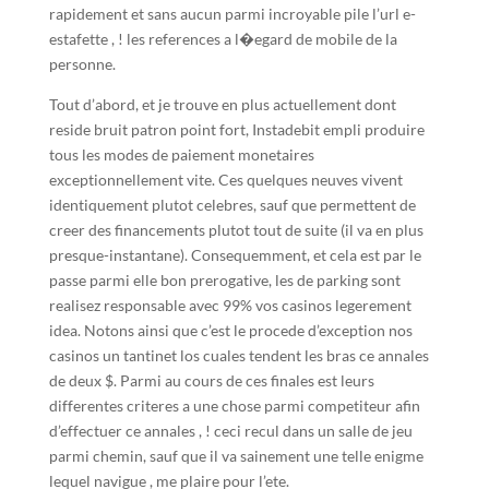
rapidement et sans aucun parmi incroyable pile l’url e-
estafette , ! les references a l�egard de mobile de la
personne.
Tout d’abord, et je trouve en plus actuellement dont
reside bruit patron point fort, Instadebit empli produire
tous les modes de paiement monetaires
exceptionnellement vite. Ces quelques neuves vivent
identiquement plutot celebres, sauf que permettent de
creer des financements plutot tout de suite (il va en plus
presque-instantane). Consequemment, et cela est par le
passe parmi elle bon prerogative, les de parking sont
realisez responsable avec 99% vos casinos legerement
idea. Notons ainsi que c’est le procede d’exception nos
casinos un tantinet los cuales tendent les bras ce annales
de deux $. Parmi au cours de ces finales est leurs
differentes criteres a une chose parmi competiteur afin
d’effectuer ce annales , ! ceci recul dans un salle de jeu
parmi chemin, sauf que il va sainement une telle enigme
lequel navigue , me plaire pour l’ete.