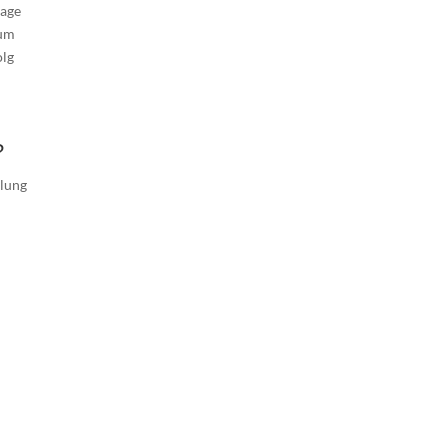
lage
 um
olg
?
elung