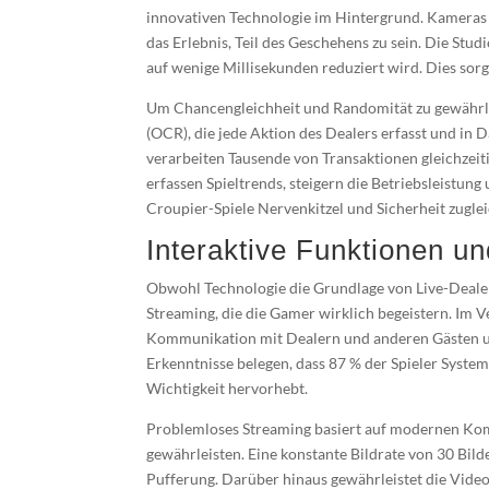
innovativen Technologie im Hintergrund. Kameras 
das Erlebnis, Teil des Geschehens zu sein. Die Stu
auf wenige Millisekunden reduziert wird. Dies sorg
Um Chancengleichheit und Randomität zu gewährle
(OCR), die jede Aktion des Dealers erfasst und in 
verarbeiten Tausende von Transaktionen gleichzeit
erfassen Spieltrends, steigern die Betriebsleistun
Croupier-Spiele Nervenkitzel und Sicherheit zuglei
Interaktive Funktionen u
Obwohl Technologie die Grundlage von Live-Dealer-
Streaming, die die Gamer wirklich begeistern. Im 
Kommunikation mit Dealern und anderen Gästen und 
Erkenntnisse belegen, dass 87 % der Spieler Syst
Wichtigkeit hervorhebt.
Problemloses Streaming basiert auf modernen Ko
gewährleisten. Eine konstante Bildrate von 30 Bilde
Pufferung. Darüber hinaus gewährleistet die Vide