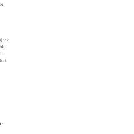
be
kjack
hin,
lt
dert
r-