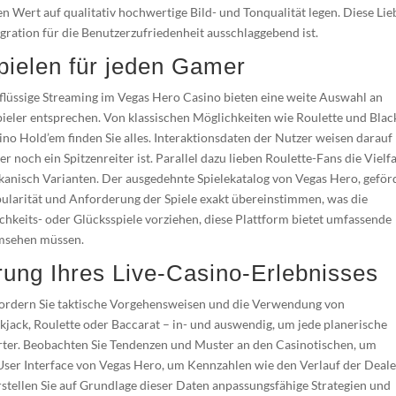
ßen Wert auf qualitativ hochwertige Bild- und Tonqualität legen. Diese Lie
gration für die Benutzerzufriedenheit ausschlaggebend ist.
pielen für jeden Gamer
flüssige Streaming im Vegas Hero Casino bieten eine weite Auswahl an
Spieler entsprechen. Von klassischen Möglichkeiten wie Roulette und Blac
no Hold’em finden Sie alles. Interaktionsdaten der Nutzer weisen darauf 
r noch ein Spitzenreiter ist. Parallel dazu lieben Roulette-Fans die Vielfa
kanisch Varianten. Der ausgedehnte Spielekatalog von Vegas Hero, geför
opularität und Anforderung der Spiele exakt übereinstimmen, was die
lichkeits- oder Glücksspiele vorziehen, diese Plattform bietet umfassende
umsehen müssen.
ung Ihres Live-Casino-Erlebnisses
rfordern Sie taktische Vorgehensweisen und die Verwendung von
ckjack, Roulette oder Baccarat – in- und auswendig, um jede planerische
ierter. Beobachten Sie Tendenzen und Muster an den Casinotischen, um
User Interface von Vegas Hero, um Kennzahlen wie den Verlauf der Deale
stellen Sie auf Grundlage dieser Daten anpassungsfähige Strategien und