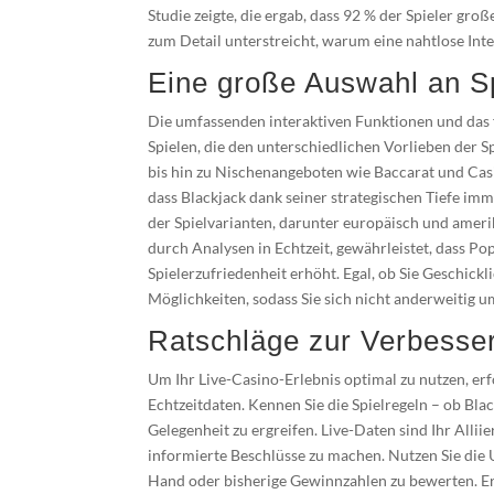
Studie zeigte, die ergab, dass 92 % der Spieler gro
zum Detail unterstreicht, warum eine nahtlose Inte
Eine große Auswahl an S
Die umfassenden interaktiven Funktionen und das 
Spielen, die den unterschiedlichen Vorlieben der 
bis hin zu Nischenangeboten wie Baccarat und Casi
dass Blackjack dank seiner strategischen Tiefe imme
der Spielvarianten, darunter europäisch und ameri
durch Analysen in Echtzeit, gewährleistet, dass P
Spielerzufriedenheit erhöht. Egal, ob Sie Geschick
Möglichkeiten, sodass Sie sich nicht anderweitig 
Ratschläge zur Verbesser
Um Ihr Live-Casino-Erlebnis optimal zu nutzen, e
Echtzeitdaten. Kennen Sie die Spielregeln – ob Bla
Gelegenheit zu ergreifen. Live-Daten sind Ihr Alli
informierte Beschlüsse zu machen. Nutzen Sie die 
Hand oder bisherige Gewinnzahlen zu bewerten. Er