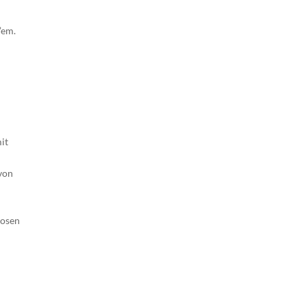
’em.
mit
von
losen