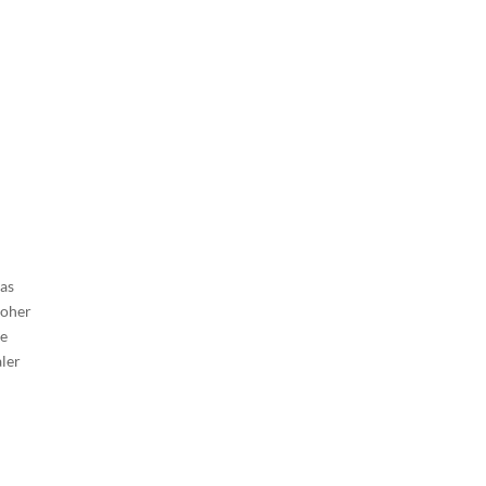
gas
hoher
ße
aler