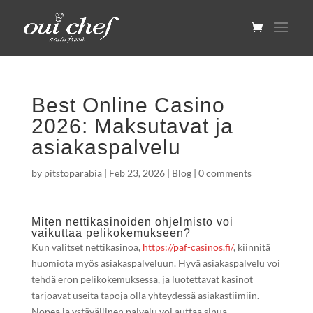
Best Online Casino
2026: Maksutavat ja
asiakaspalvelu
by
pitstoparabia
|
Feb 23, 2026
|
Blog
|
0 comments
Miten nettikasinoiden ohjelmisto voi
vaikuttaa pelikokemukseen?
Kun valitset nettikasinoa,
https://paf-casinos.fi/
, kiinnitä
huomiota myös asiakaspalveluun. Hyvä asiakaspalvelu voi
tehdä eron pelikokemuksessa, ja luotettavat kasinot
tarjoavat useita tapoja olla yhteydessä asiakastiimiin.
Nopea ja ystävällinen palvelu voi auttaa sinua