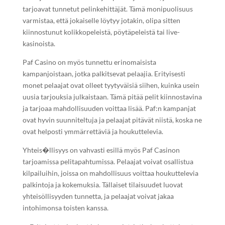
tarjoavat tunnetut pelinkehittäjät. Tämä monipuolisuus
varmistaa, että jokaiselle löytyy jotakin, olipa sitten
kiinnostunut kolikkopeleistä, pöytäpeleistä tai live-
kasinoista.
Paf Casino on myös tunnettu erinomaisista
kampanjoistaan, jotka palkitsevat pelaajia. Erityisesti
monet pelaajat ovat olleet tyytyväisiä siihen, kuinka usein
uusia tarjouksia julkaistaan. Tämä pitää pelit kiinnostavina
ja tarjoaa mahdollisuuden voittaa lisää. Paf:n kampanjat
ovat hyvin suunniteltuja ja pelaajat pitävät niistä, koska ne
ovat helposti ymmärrettäviä ja houkuttelevia.
Yhteis�llisyys on vahvasti esillä myös Paf Casinon
tarjoamissa pelitapahtumissa. Pelaajat voivat osallistua
kilpailuihin, joissa on mahdollisuus voittaa houkuttelevia
palkintoja ja kokemuksia. Tällaiset tilaisuudet luovat
yhteisöllisyyden tunnetta, ja pelaajat voivat jakaa
intohimonsa toisten kanssa.